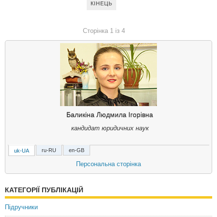
КІНЕЦЬ
Сторінка 1 із 4
Баликіна Людмила Ігорівна
кандидат юридичних наук
ru-RU
en-GB
uk-UA
Балыкина Людмила Игоревна
Персональна сторінка
кандидат юридических наук
КАТЕГОРІЇ ПУБЛІКАЦІЙ
Balykina, Lyudmila Igorivna
Doctor of Philosophy in Law
Підручники