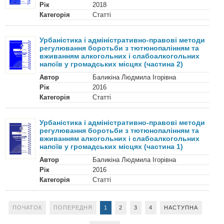
Рік
2018
Категорія
Статті
Урбаністика і адміністративно-правові методи
регулювання боротьби з тютюнопалінням та
вживанням алкогольних і слабоалкогольних
напоїв у громадських місцях (частина 2)
Автор
Баликіна Людмила Ігорівна
Рік
2016
Категорія
Статті
Урбаністика і адміністративно-правові методи
регулювання боротьби з тютюнопалінням та
вживанням алкогольних і слабоалкогольних
напоїв у громадських місцях (частина 1)
Автор
Баликіна Людмила Ігорівна
Рік
2016
Категорія
Статті
ПОЧАТОК
ПОПЕРЕДНЯ
1
2
3
4
НАСТУПНА