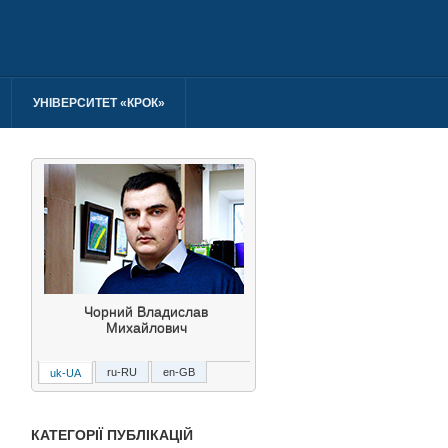
УНІВЕРСИТЕТ «КРОК»
Чорний Владислав
Михайлович
ru-RU
en-GB
uk-UA
Чёрный Владислав
Михайлович
КАТЕГОРІЇ ПУБЛІКАЦІЙ
Chornyy Vladislav Michaylovich