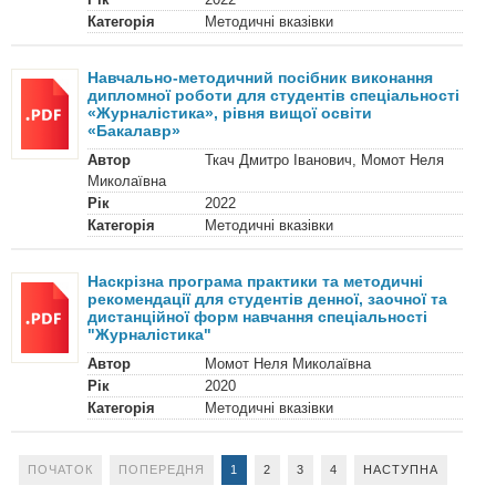
Категорія
Методичні вказівки
Навчально-методичний посібник виконання
дипломної роботи для студентів спеціальності
«Журналістика», рівня вищої освіти
«Бакалавр»
Автор
Ткач Дмитро Іванович, Момот Неля
Миколаївна
Рік
2022
Категорія
Методичні вказівки
Наскрізна програма практики та методичні
рекомендації для студентів денної, заочної та
дистанційної форм навчання спеціальності
"Журналістика"
Автор
Момот Неля Миколаївна
Рік
2020
Категорія
Методичні вказівки
ПОЧАТОК
ПОПЕРЕДНЯ
1
2
3
4
НАСТУПНА