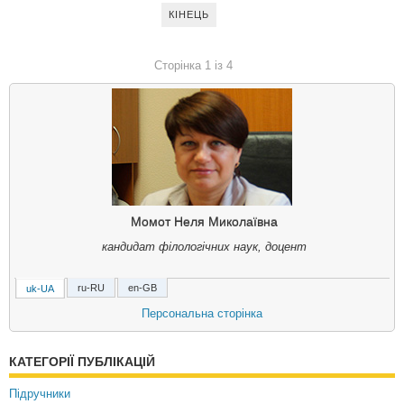
КІНЕЦЬ
Сторінка 1 із 4
Момот Неля Миколаївна
кандидат філологічних наук, доцент
ru-RU
en-GB
uk-UA
Момот Нелля Николаевна
Персональна сторінка
кандидат филологических наук, доцент
КАТЕГОРІЇ ПУБЛІКАЦІЙ
Momot Nelya M.
PhD in Philological Sciences, Associate Professor
Підручники