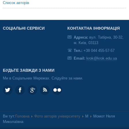
Список авторів
СОЦІАЛЬНІ СЕРВІСИ
КОНТАКТНА ІНФОРМАЦІЯ
Адреса:
вул. Табірна, 30-32,
м. Київ, 03113
Тел.:
+38 044 455-57-57
Email:
krok@krok.edu.ua
БУДЬТЕ ЗАВЖДИ З НАМИ
Ми в Соціальних Мережах. Слідуйте за нами.
Ви тут:
Головна
Фото авторів університету
М
Момот Неля
Миколаївна