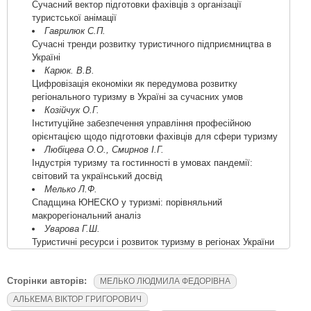
Сучасний вектор підготовки фахівців з організації
туристської анімації
Гаврилюк С.П.
Сучасні тренди розвитку туристичного підприємництва в
Україні
Карюк. В.В.
Цифровізація економіки як передумова розвитку
регіонального туризму в Україні за сучасних умов
Козійчук О.Г.
Інституційне забезпечення управління професійною
орієнтацією щодо підготовки фахівців для сфери туризму
Любіцева О.О., Смирнов І.Г.
Індустрія туризму та гостинності в умовах пандемії:
світовий та український досвід
Мелько Л.Ф.
Спадщина ЮНЕСКО у туризмі: порівняльний
макрорегіональний аналіз
Уварова Г.Ш.
Туристичні ресурси і розвиток туризму в регіонах України
Сторінки авторів:
МЕЛЬКО ЛЮДМИЛА ФЕДОРІВНА
АЛЬКЕМА ВІКТОР ГРИГОРОВИЧ