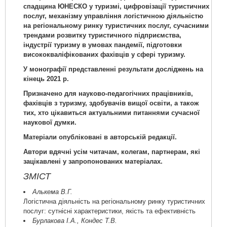
спадщина ЮНЕСКО у туризмі, цифровізації туристичних
послуг, механізму управління логістичною діяльністю
на регіональному ринку туристичних послуг, сучасними
трендами розвитку туристичного підприємства,
індустрії туризму в умовах пандемії, підготовки
висококваліфікованих фахівців у сфері туризму.
У монографії представленні результати досліджень на
кінець 2021 р.
Призначено для науково-педагогічних працівників,
фахівців з туризму, здобувачів вищої освіти, а також
тих, хто цікавиться актуальними питаннями сучасної
наукової думки.
Матеріали опубліковані в авторській редакції.
Автори вдячні усім читачам, колегам, партнерам, які
зацікавлені у запропонованих матеріалах.
ЗМІСТ
Алькема В.Г.
Логістична діяльність на регіональному ринку туристичних
послуг: сутнісні характеристики, якість та ефективність
Бурлакова І.А., Кондес Т.В.