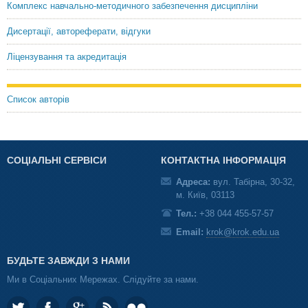
Комплекс навчально-методичного забезпечення дисципліни
Дисертації, автореферати, відгуки
Ліцензування та акредитація
Список авторів
СОЦІАЛЬНІ СЕРВІСИ
КОНТАКТНА ІНФОРМАЦІЯ
Адреса:
вул. Табірна, 30-32,
м. Київ, 03113
Тел.:
+38 044 455-57-57
Email:
krok@krok.edu.ua
БУДЬТЕ ЗАВЖДИ З НАМИ
Ми в Соціальних Мережах. Слідуйте за нами.