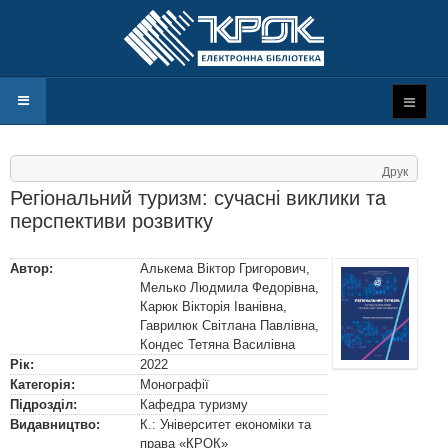
Друк
Регіональний туризм: сучасні виклики та
перспективи розвитку
Автор:
Алькема Віктор Григорович
,
Мелько Людмила Федорівна
,
Карюк Вікторія Іванівна
,
Гаврилюк Світлана Павлівна
,
Кондес Тетяна Василівна
Рік:
2022
Категорія:
Монографії
Підрозділ:
Кафедра туризму
Видавництво:
К.: Університет економіки та
права «КРОК»