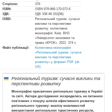
Сторінок:
376
ISBN:
ISBN
978-966-170-072-6
УДК:
УДК
338.48:332(06)
ISBD:
Регіональний туризм: сучасні
виклики та перспективи
розвитку: колективна
монографія. Київ: ВНЗ
«Університет економіки та
права «КРОК». 2022. 374 с.
Файл публікації:
Колективна монографія
«Регіональний туризм: сучасні
виклики та перспективи
розвитку» у форматі PDF (uk-
UA)
Регіональний туризм: сучасні виклики та
перспективи розвитку
Монографію присвячено регіонально туризму в Україні
та світі. Автори дослідження зосередились на питаннях
пов'язаних з пошуку шляхів ефективного розвитку
регіонального туризму: аналізу можливостей
використання регіональних туристичних ресурсів,