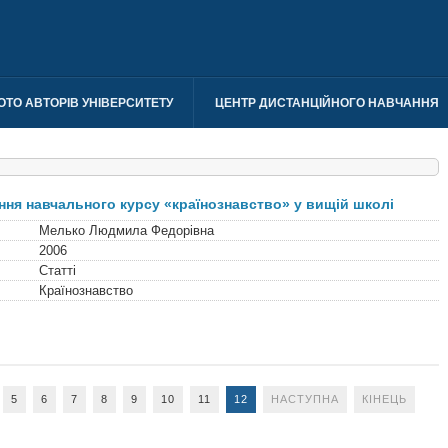
ОТО АВТОРІВ УНІВЕРСИТЕТУ
ЦЕНТР ДИСТАНЦІЙНОГО НАВЧАННЯ
ня навчального курсу «країнознавство» у вищій школі
Мелько Людмила Федорівна
2006
Статті
Країнознавство
5
6
7
8
9
10
11
12
НАСТУПНА
КІНЕЦЬ