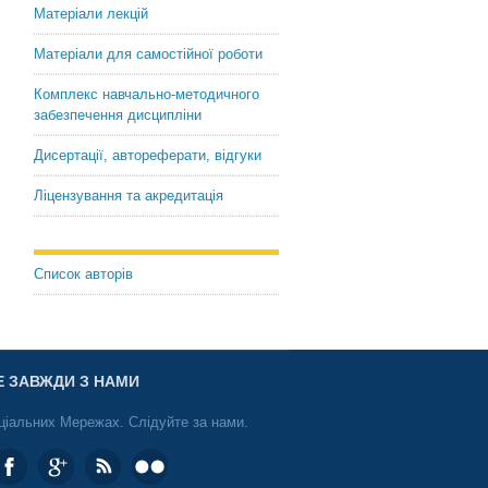
Матеріали лекцій
Матеріали для самостійної роботи
Комплекс навчально-методичного
забезпечення дисципліни
Дисертації, автореферати, відгуки
Ліцензування та акредитація
Список авторів
Е ЗАВЖДИ З НАМИ
ціальних Мережах. Слідуйте за нами.