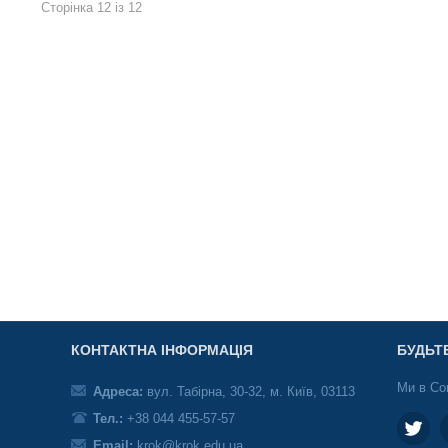
Сторінка 12 із 12
КОНТАКТНА ІНФОРМАЦІЯ
БУДЬТ
Ми в Со
Адреса:
вул. Табірна, 30-32, м. Київ, 03113
Тел.:
+38 044 455-57-57
Email:
krok@krok.edu.ua