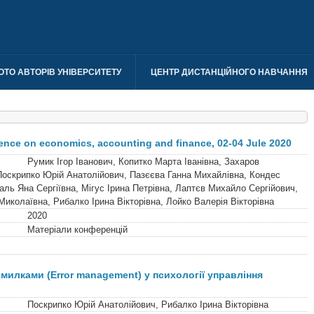
ОТО АВТОРІВ УНІВЕРСИТЕТУ
ЦЕНТР ДИСТАНЦІЙНОГО НАВЧАННЯ
rence on economics, accounting and finance, 02-04 Jule 2020
Румик Ігор Іванович, Копитко Марта Іванівна, Захаров
Поскрипко Юрій Анатолійович, Пазєєва Ганна Михайлівна, Кондес
аль Яна Сергіївна, Мігус Ірина Петрівна, Лаптєв Михайло Сергійович,
колаївна, Рибалко Ірина Вікторівна, Лойко Валерія Вікторівна
2020
Матеріали конференцій
милками (Error management) у психології управління
Поскрипко Юрій Анатолійович, Рибалко Ірина Вікторівна