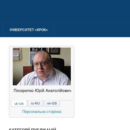
УНІВЕРСИТЕТ «КРОК»
Поскрипко Юрій Анатолійович
ru-RU
en-GB
uk-UA
Поскрипко Юрий
Анатольевич
Персональна сторінка
Poskrypko Yuriy Anatoliyovych