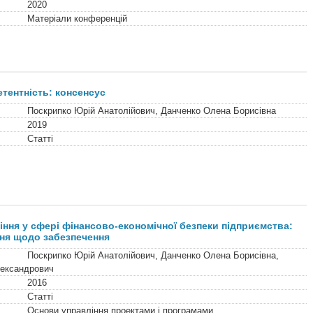
2020
Матеріали конференцій
етентність: консенсус
Поскрипко Юрій Анатолійович, Данченко Олена Борисівна
2019
Статті
іння у сфері фінансово-економічної безпеки підприємства:
ня щодо забезпечення
Поскрипко Юрій Анатолійович, Данченко Олена Борисівна,
ександрович
2016
Статті
Основи управління проектами і програмами