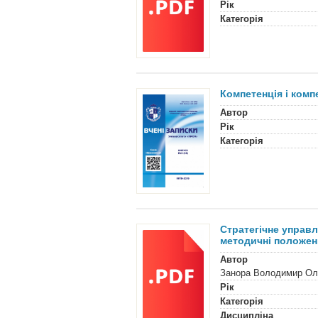
Рік
Категорія
Компетенція і комп
Автор
Рік
Категорія
Стратегічне управл
методичні положен
Автор
Занора Володимир Ол
Рік
Категорія
Дисципліна