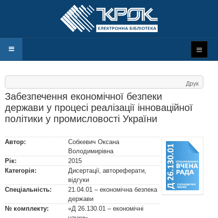
Друк
Забезпечення економічної безпеки
держави у процесі реалізації інноваційної
політики у промисловості України
Автор:
Собкевич Оксана
Володимирівна
Рік:
2015
Категорія:
Дисертації‚ автореферати‚
відгуки
Спеціальність:
21.04.01 – економічна безпека
держави
№ комплекту:
«Д 26.130.01 – економічні
науки»