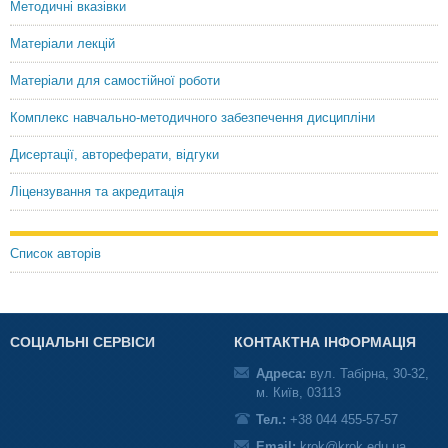
Методичні вказівки
Матеріали лекцій
Матеріали для самостійної роботи
Комплекс навчально-методичного забезпечення дисципліни
Дисертації, автореферати, відгуки
Ліцензування та акредитація
Список авторів
СОЦІАЛЬНІ СЕРВІСИ
КОНТАКТНА ІНФОРМАЦІЯ
Адреса:
вул. Табірна, 30-32,
м. Київ, 03113
Тел.:
+38 044 455-57-57
Email:
krok@krok.edu.ua