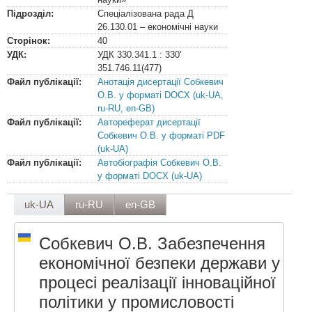
Підрозділ:
Спеціалізована рада Д
26.130.01 – економічні науки
Сторінок:
40
УДК:
УДК
330.341.1 : 330'
351.746.11(477)
Файл публікації:
Анотація дисертації Собкевич
О.В. у форматі DOCX (uk-UA,
ru-RU, en-GB)
Файл публікації:
Автореферат дисертації
Собкевич О.В. у форматі PDF
(uk-UA)
Файл публікації:
Автобіографія Собкевич О.В.
у форматі DOCX (uk-UA)
uk-UA
ru-RU
en-GB
Собкевич О.В. Забезпечення
економічної безпеки держави у
процесі реалізації інноваційної
політики у промисловості