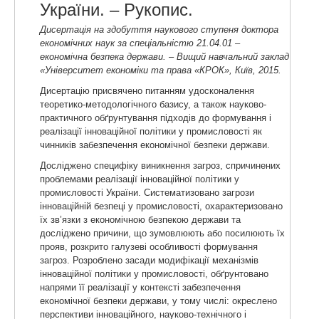
України. – Рукопис.
Дисертація на здобуття наукового ступеня доктора
економічних наук за спеціальністю 21.04.01 –
економічна безпека держави. – Вищий навчальний заклад
«Університет економіки та права «КРОК», Київ, 2015.
Дисертацію присвячено питанням удосконалення
теоретико-методологічного базису, а також науково-
практичного обґрунтування підходів до формування і
реалізації інноваційної політики у промисловості як
чинників забезпечення економічної безпеки держави.
Досліджено специфіку виникнення загроз, спричинених
проблемами реалізації інноваційної політики у
промисловості України. Систематизовано загрози
інноваційній безпеці у промисловості, охарактеризовано
їх зв’язки з економічною безпекою держави та
досліджено причини, що зумовлюють або посилюють їх
прояв, розкрито галузеві особливості формування
загроз. Розроблено засади модифікації механізмів
інноваційної політики у промисловості, обґрунтовано
напрями її реалізації у контексті забезпечення
економічної безпеки держави, у тому числі: окреслено
перспективи інноваційного, науково-технічного і