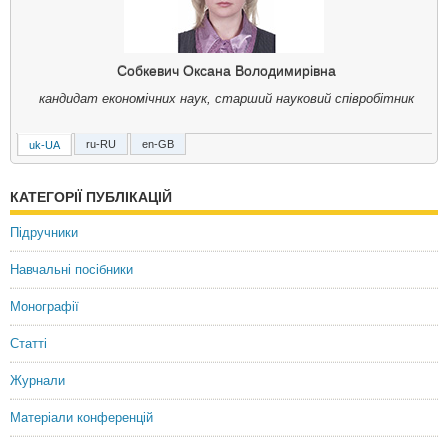
Собкевич Оксана Володимирівна
кандидат економічних наук, старший науковий співробітник
ru-RU
en-GB
uk-UA
Собкевич Оксана Владимировна
кандидат экономических наук, старший научный сотрудник
КАТЕГОРІЇ ПУБЛІКАЦІЙ
Sobkevych Oksana
Підручники
Candidate of Economic Sciences, Senior Research Fellow
Навчальні посібники
Монографії
Статті
Журнали
Матеріали конференцій