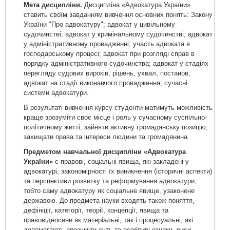
Мета дисципліни.
Дисципліна «Адвокатура України»
ставить своїм завданням вивчення основних понять: Закону
України "Про адвокатуру"; адвокат у цивільному
судочинстві; адвокат у кримінальному судочинстві; адвокат
у адміністративному провадженні; участь адвоката в
господарському процесі; адвокат при розгляді справ в
порядку адміністративного судочинства; адвокат у стадіях
перегляду судових вироків, рішень, ухвал, постанов;
адвокат на стадії виконавчого провадження; сучасні
системи адвокатури.
В результаті вивчення курсу студенти матимуть можливість
краще зрозуміти своє місце і роль у сучасному суспільно-
політичному житті, зайняти активну громадянську позицію,
захищати права та інтереси людини та громадянина.
Предметом навчальної дисципліни «Адвокатура
України»
є правові, соціальні явища, які закладені у
адвокатурі, закономірності їх виникнення (історичні аспекти)
та перспективи розвитку та реформування адвокатури,
тобто саму адвокатуру як соціальне явище, узаконене
державою. До предмета науки входять також поняття,
дефініції, категорії, теорії, концепції, явища та
правовідносини як матеріальні, так і процесуальні, які
допомагають зрозуміти суть та особливі ознаки, риси