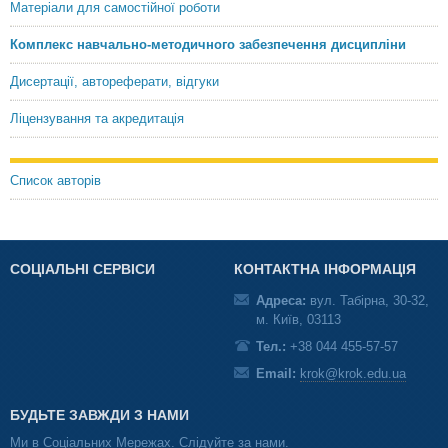
Матеріали для самостійної роботи
Комплекс навчально-методичного забезпечення дисципліни
Дисертації, автореферати, відгуки
Ліцензування та акредитація
Список авторів
СОЦІАЛЬНІ СЕРВІСИ
КОНТАКТНА ІНФОРМАЦІЯ
Адреса:
вул. Табірна, 30-32,
м. Київ, 03113
Тел.:
+38 044 455-57-57
Email:
krok@krok.edu.ua
БУДЬТЕ ЗАВЖДИ З НАМИ
Ми в Соціальних Мережах. Слідуйте за нами.