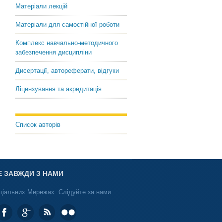
Матеріали лекцій
Матеріали для самостійної роботи
Комплекс навчально-методичного
забезпечення дисципліни
Дисертації, автореферати, відгуки
Ліцензування та акредитація
Список авторів
Е ЗАВЖДИ З НАМИ
ціальних Мережах. Слідуйте за нами.