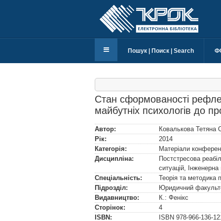
Пошук | Поиск | Search
Ф
Стан сформованості рефлек
майбутніх психологів до про
Автор:
Ковалькова Тетяна 
Рік:
2014
Категорія:
Матеріали конферен
Дисципліна:
Постстресова реабіл
ситуацій, Інженерна
Спеціальність:
Теорія та методика 
Підрозділ:
Юридичний факульте
Видавництво:
К.: Фенікс
Сторінок:
4
ISBN:
ISBN
978-966-136-12