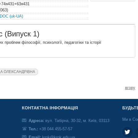
+74я431+63я431
063)
 DOC (uk-UA)
с (Випуск 1)
х проблем філософії, психології, педагогіки та історії
А ОЛЕКСАНДРІВНА
вгору
КОНТАКТНА ІНФОРМАЦІЯ
БУДЬТ
Ми в Со
Адреса:
вул. Табірна, 30-32, м. Київ, 03113
Тел.:
+38 044 455-57-57
Email:
krok@krok.edu.ua