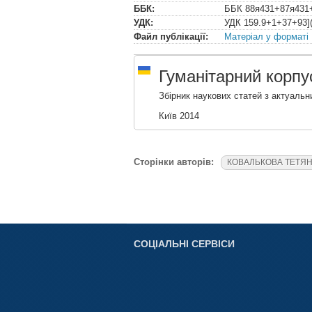
ББК:
ББК
88я431+87я431
УДК:
УДК
159.9+1+37+93](
Файл публікації:
Матеріал у форматі
Гуманітарний корпу
Збірник наукових статей з актуальни
Київ 2014
Сторінки авторів:
КОВАЛЬКОВА ТЕТЯН
СОЦІАЛЬНІ СЕРВІСИ