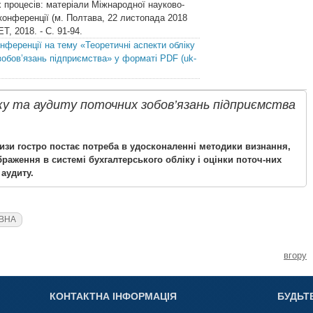
х процесів: матеріали Міжнародної науково-
-конференції (м. Полтава, 22 листопада 2018
Т, 2018. - С. 91-94.
онференції на тему «Теоретичні аспекти обліку
зобов’язань підприємства» у форматі PDF (uk-
ку та аудиту поточних зобов’язань підприємства
изи гостро постає потреба в удосконаленні методики визнання,
раження в системі бухгалтерського обліку і оцінки поточ-них
 аудиту.
ІВНА
вгору
КОНТАКТНА ІНФОРМАЦІЯ
БУДЬТ