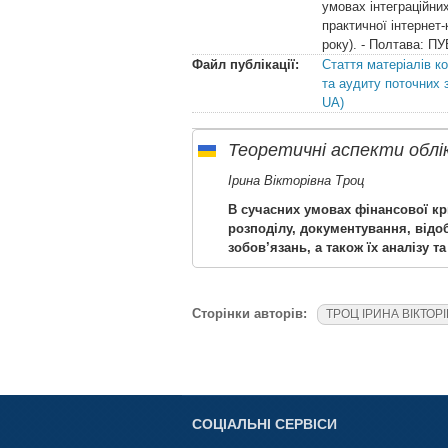
умовах інтеграційни
практичної інтернет
року). - Полтава: ПУЕ
Файл публікації:
Стаття матеріалів к
та аудиту поточних 
UA)
Теоретичні аспекти облі
Ірина Вікторівна Троц
В сучасних умовах фінансової кр
розподілу, документування, відоб
зобов’язань, а також їх аналізу та
Сторінки авторів:
ТРОЦ ІРИНА ВІКТОР
СОЦІАЛЬНІ СЕРВІСИ