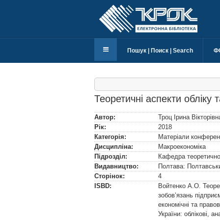
Пошук | Поиск | Search
Ф
Теоретичні аспекти обліку 
Автор:
Троц Ірина Вікторівн
Рік:
2018
Категорія:
Матеріали конферен
Дисципліна:
Макроекономіка
Підрозділ:
Кафедра теоретичної
Видавництво:
Полтава: Полтавський
Сторінок:
4
ISBD:
Войтенко А.О. Теоре
зобов’язань підприєм
економічні та правов
України: облікові, а