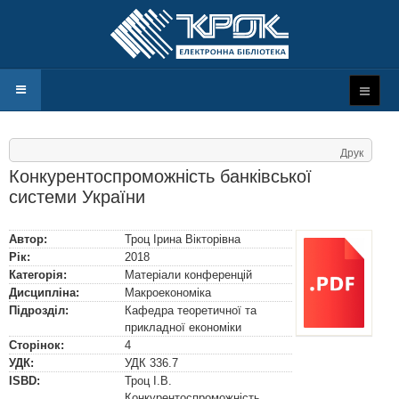
Друк
Конкурентоспроможність банківської
системи України
Автор:
Троц Ірина Вікторівна
Рік:
2018
Категорія:
Матеріали конференцій
Дисципліна:
Макроекономіка
Підрозділ:
Кафедра теоретичної та
прикладної економіки
Сторінок:
4
УДК:
УДК
336.7
ISBD:
Троц І.В.
Конкурентоспроможність