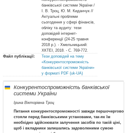
банківської системи України /
І. В. Троц, Ю. М. Киданчук //
Актуальні проблеми
сьогодення у сфері фінансів,
обліку та аудиту: тези
доповідей інтернет-
конференції (24-25 травня
2018 р.). - Хмельницький:
ХКТЕІ, 2018. - С. 769-772.
Файл публікації:
Тези доповідей на тему
«Конкурентоспроможність
банківської системи України»
у форматі PDF (uk-UA)
Конкурентоспроможність банківської
системи України
Ірина Вікторівна Троц
Питання конкурентоспроможності завжди першочергово
стояли перед банківськими установами, так-як їм
необхідно здійснювати залучення засобів по такій ціні,
щоб і вкладники залишались задоволеними сумою