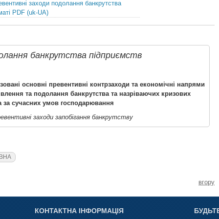
евентивні заходи подолання банкрутства
аті PDF (uk-UA)
долання банкрутства підприємств
изовані основні превентивні контрзаходи та економічні напрями
влення та подолання банкрутства та назріваючих кризових
а за сучасних умов господарювання
евентивні заходи запобігання банкрутству
ІВНА
вгору
КОНТАКТНА ІНФОРМАЦІЯ
БУДЬТ