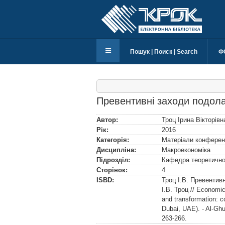
Пошук | Поиск | Search
Ф
Превентивні заходи подола
Автор:
Троц Ірина Вікторівн
Рік:
2016
Категорія:
Матеріали конферен
Дисципліна:
Макроекономіка
Підрозділ:
Кафедра теоретичної
Сторінок:
4
ISBD:
Троц І.В. Превентив
І.В. Троц // Economi
and transformation: co
Dubai, UAE). - Al-Ghu
263-266.