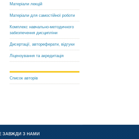
Матеріали лекцій
Матеріали для самостійної роботи
Комплекс навчально-методичного
забезпечення дисципліни
Preventive measures of overcoming of bankruptcy of 
Дисертації, автореферати, відгуки
Trots Iryna
The paper identified and systematized basic preventive countermeas
Ліцензування та акредитація
prevention, the timely identification and overcoming of bankruptcy 
in the enterprise in modern economic conditions
Keywords:
bankruptcy, preventive measures of overcoming of bankruptcy
Список авторів
Е ЗАВЖДИ З НАМИ