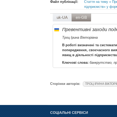
Файл публікації:
Стаття на тему « Пр
підприємств» у форм
uk-UA
en-GB
Превентивні заходи по
Троц Ірина Вікторівна
В роботі визначені та системат
попередження, своєчасного вия
явищ в діяльності підприємств
Ключові слова:
банкрутство, пр
Сторінки авторів:
ТРОЦ ІРИНА ВІКТОР
СОЦІАЛЬНІ СЕРВІСИ