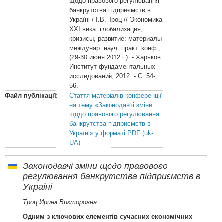
щодо правового регулювання
банкрутства підприємств в
Україні / І.В. Троц // Экономика
XXI века: глобализация,
кризисы, развитие: материалы
междунар. науч. практ. конф.,
(29-30 июня 2012 г.). - Харьков:
Институт фундаментальных
исследований, 2012. - С. 54-
56.
Файл публікації:
Стаття матеріалів конференції
на тему «Законодавчі зміни
щодо правового регулювання
банкрутства підприємств в
Україні» у форматі PDF (uk-
UA)
Законодавчі зміни щодо правового
регулювання банкрутства підприємств в
Україні
Троц Ирина Викторовна
Одним з ключових елементів сучасних економічних