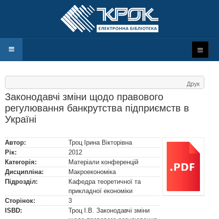
Друк
Законодавчі зміни щодо правового
регулювання банкрутства підприємств в
Україні
Автор:
Троц Ірина Вікторівна
Рік:
2012
Категорія:
Матеріали конференцій
Дисципліна:
Макроекономіка
Підрозділ:
Кафедра теоретичної та
прикладної економіки
Сторінок:
3
ISBD:
Троц І.В. Законодавчі зміни