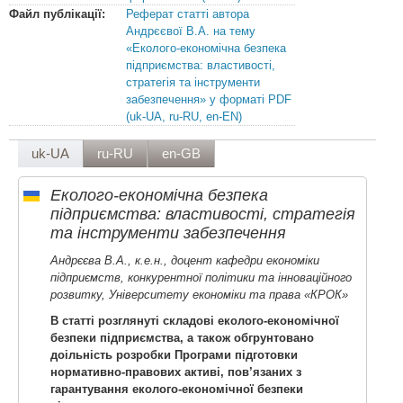
Файл публікації:
Реферат статті автора
Андрєєвої В.А. на тему
«Еколого-економічна безпека
підприємства: властивості,
стратегія та інструменти
забезпечення» у форматі PDF
(uk-UA, ru-RU, en-EN)
uk-UA
ru-RU
en-GB
Еколого-економічна безпека
підприємства: властивості, стратегія
та інструменти забезпечення
Андрєєва В.А., к.е.н., доцент кафедри економіки
підприємств, конкурентної політики та інноваційного
розвитку, Університету економіки та права «КРОК»
В статті розглянуті складові еколого-економічної
безпеки підприємства, а також обгрунтовано
доільність розробки Програми підготовки
нормативно-правових активі, пов’язаних з
гарантування еколого-економічної безпеки