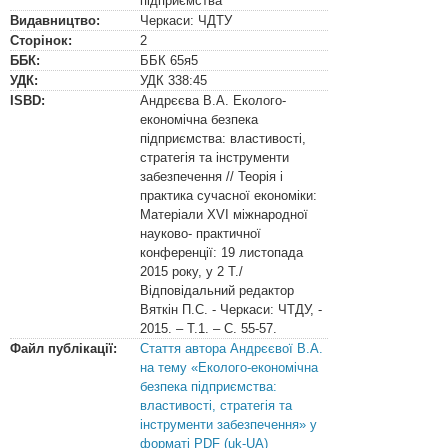
підприємства
Видавництво:
Черкаси: ЧДТУ
Сторінок:
2
ББК:
ББК
65я5
УДК:
УДК
338:45
ISBD:
Андрєєва В.А. Еколого-
економічна безпека
підприємства: властивості,
стратегія та інструменти
забезпечення // Теорія і
практика сучасної економіки:
Матеріали XVI міжнародної
науково- практичної
конференції: 19 листопада
2015 року, у 2 Т./
Відповідальний редактор
Вяткін П.С. - Черкаси: ЧТДУ, -
2015. – Т.1. – С. 55-57.
Файл публікації:
Стаття автора Андрєєвої В.А.
на тему «Еколого-економічна
безпека підприємства:
властивості, стратегія та
інструменти забезпечення» у
форматі PDF (uk-UA)