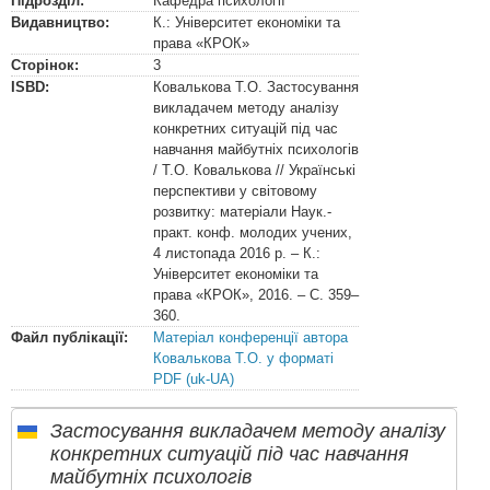
Підрозділ:
Кафедра психології
Видавництво:
К.: Університет економіки та
права «КРОК»
Сторінок:
3
ISBD:
Ковалькова Т.О. Застосування
викладачем методу аналізу
конкретних ситуацій під час
навчання майбутніх психологів
/ Т.О. Ковалькова // Українські
перспективи у світовому
розвитку: матеріали Наук.-
практ. конф. молодих учених,
4 листопада 2016 р. – К.:
Університет економіки та
права «КРОК», 2016. – С. 359–
360.
Файл публікації:
Матеріал конференції автора
Ковалькова Т.О. у форматі
PDF (uk-UA)
Застосування викладачем методу аналізу
конкретних ситуацій під час навчання
майбутніх психологів