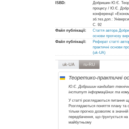
ISBD:
Добришин Ю.Є. Теоре
процесу / Ю.Є. Добр
конференції «Економ
зб.тез.доп.: Універс
С. 92
Файл публікації:
Стаття автора Добри
основи прогнозу вир
Файл публікації:
Реферат статті авто
практичні основи пр
(uk-UA)
uk-UA
ru-RU
Теоретико-практичні ос
Ю.Є. Добришин кандидат технічн
інститут інформаційних та кому
У статті розглядаються питання щ
Розглядаються поняття плану та ст
тільки прогноз дозволяє в значній
передбачення, що ґрунтується на н
майбутньому