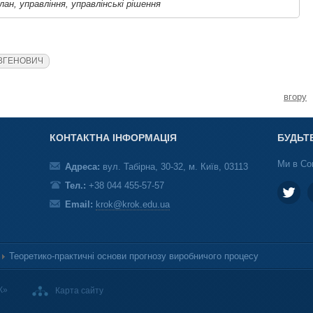
лан, управління, управлінські рішення
ВГЕНОВИЧ
вгору
КОНТАКТНА ІНФОРМАЦІЯ
БУДЬТ
Ми в Со
Адреса:
вул. Табірна, 30-32, м. Київ, 03113
Тел.:
+38 044 455-57-57
Email:
krok@krok.edu.ua
Теоретико-практичні основи прогнозу виробничого процесу
К»
Карта сайту