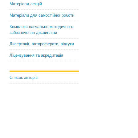
Матеріали лекцій
Матеріали для самостійної роботи
Комплекс навчально-методичного
забезпечення дисципліни
Дисертації, автореферати, відгуки
Ліцензування та акредитація
Список авторів
Теоретико-практические основы прогноза произ
Ю.Е. Добрышин кандидат технических наук, доцент, кафедра компь
институт информационных и коммуникационных технологий, Униве
«КРОК
В статье рассматриваются вопросы планирования производственной 
Рассматриваются понятия плана и стратегии планирования, которая б
оценках, поскольку только прогноз позволяет в значительной мере 
необходимую функцию планирования, как предсказания, основанной 
действительности и предусмотренных тенденций и процессов в буду