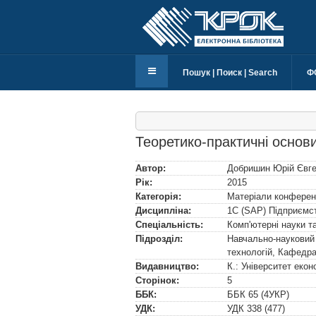
Пошук | Поиск | Search
Ф
Теоретико-практичні основ
Автор:
Добришин Юрій Євг
Рік:
2015
Категорія:
Матеріали конферен
Дисципліна:
1C (SAP) Підприємс
Спеціальність:
Комп'ютерні науки та
Підрозділ:
Навчально-науковий 
технологій, Кафедра
Видавництво:
К.: Університет еко
Сторінок:
5
ББК:
ББК
65 (4УКР)
УДК:
УДК
338 (477)