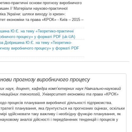
тико-практичні основи прогнозу виробничого
ишин // Матеріали науково-практичної
іка України: шляхи виходу із кризи»:
итет економіки та права «КРОК» - Київ – 2015 –
шина Ю.Є. на тему «Теоретико-практичні
обничого процесу» у форматі PDF (uk-UA)
ра Добришина Ю.Є. на тему «Теоретико-
огнозу виробничого процесу» у форматі PDF
нови прогнозу виробничого процесу
их наук, доцент, кафедра комп’ютерних наук Навчально-науковий
нікаційних технологій, Університет економіки та права «КРОК»
одо процесів планування виробничої діяльності підприємства.
ратегії планування, яка ґрунтується на прогнозних оцінках, оскільки
 мірі здійснювати таку важливу і необхідну функцію планування, як
ауковому аналізі дійсності і передбачених тенденцій і процесів у