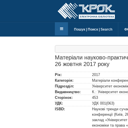
Пошук | Поиск | Search
Ф
Матеріали науково-практичн
26 жовтня 2017 року
Рік:
2017
Категорія:
Матеріали конферен
Підрозділ:
Університет економі
Видавництво:
К.: Університет еко
Сторінок:
453
УДК:
УДК
001(063)
ISBD:
Наукові тренди суча
конференції (Київ, 
заклад «Університет
економіки та права 