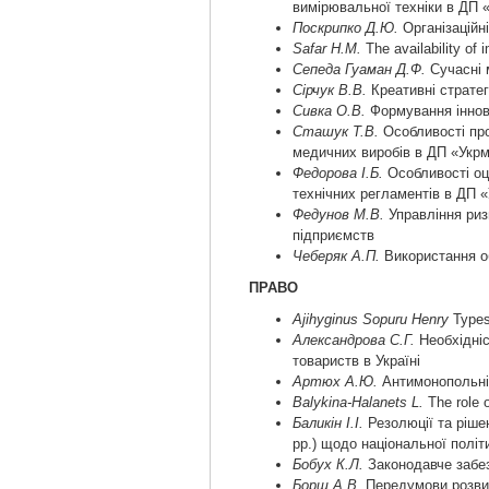
вимірювальної техніки в ДП 
Поскрипко Д.Ю.
Організаційн
Safar H.M.
The availability of 
Сепеда Гуаман Д.Ф.
Сучасні 
Сірчук В.В.
Креативні стратег
Сивка О.В.
Формування іннова
Сташук Т.В.
Особливості про
медичних виробів в ДП «Укр
Федорова І.Б.
Особливості оці
технічних регламентів в ДП 
Федунов М.В.
Управління риз
підприємств
Чеберяк А.П.
Використання об
ПРАВО
Ajihyginus Sopuru Henry
Types
Александрова С.Г.
Необхідніс
товариств в Україні
Артюх А.Ю.
Антимонопольні 
Balykina-Halanets L.
The role o
Баликін І.І.
Резолюції та рішен
рр.) щодо національної політ
Бобух К.Л.
Законодавче забез
Борщ А.В.
Передумови розвитк