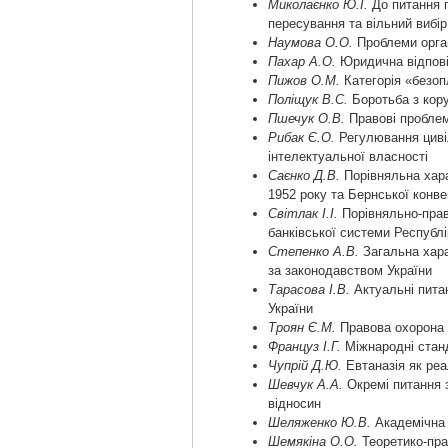
Миколаєнко Ю.І.
До питання п
пересування та вільний вибі
Наумова О.О.
Проблеми орган
Пахар А.О.
Юридична відповід
Пижов О.М.
Категорія «безоп
Поліщук В.С.
Боротьба з кору
Пшечук О.В.
Правові проблем
Рибак Є.О.
Регулювання цивіл
інтелектуальної власності
Саєнко Д.В.
Порівняльна хара
1952 року та Бернської конве
Світлак І.І.
Порівняльно-прав
банківської системи Республі
Степенко А.В.
Загальна хара
за законодавством України
Тарасова І.В.
Актуальні питан
України
Троян Є.М.
Правова охорона і
Француз І.Г.
Міжнародні стан
Чупрій Д.Ю.
Евтаназія як реа
Шевчук А.А.
Окремі питання 
відносин
Шеляженко Ю.В.
Академічна 
Шемякіна О.О.
Теоретико-пра