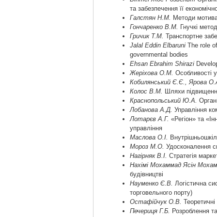
та забезпечення її економічн
Галстян Н.М.
Методи мотивац
Гончаренко В.М.
Гнучкі метод
Гричик Т.М.
Транспортне забе
Jalal Eddin Elbaruni
The role o
governmental bodies
Ehsan Ebrahim Shirazi
Develop
Жеріхова О.М.
Особливості у
Кобилянський Є.Є., Ярова О.
Колос В.М.
Шляхи підвищення
Краснопольський Ю.А.
Органі
Лобанова А.Д.
Управління ко
Лотарєв А.Г.
«Регіон» та «Ін
управління
Маслова О.І.
Внутрішньошкіль
Мороз М.О.
Удосконалення с
Нагірняк В.І.
Стратегія марке
Нахімі Мохаммад Ясін Моха
будівництві
Науменко Є.В.
Логістична си
торговельного порту)
Остафійчук О.В.
Теоретичні 
Печериця Г.Б.
Розроблення та