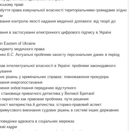
рському праві
буття права комунальної власності територіальними громадами згідно
ни
ання контролю якості надання медичної допомоги: від теорії до
ння в застосуванні електронного цифрового підпису в Україні
in Eastern of Ukraine
редмету медичного права
нко Б.С.
Актуальні проблеми захисту персональних даних в період
ав інтелектуальної власності в Україні: проблеми законодавчого
ування
их рішень у кримінальних справах: повноваження прокурора
ання енергопостачання
нення зобов’язання передачею відступного
становище приватного детектива у Великої Британії
 пиратство как правовая проблема: пути решения
хист материнства й дитинства: історико-правовий аспект
примусового виконання судових рішень в системі інших державних
поведінки адвоката в соціальних мережах
ові кадри