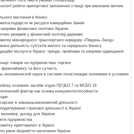
зеленої» логістики в умовах глобалізації
логії роботи припортової залізничної станції при виконанні митних
льного мислення в бізнесі
огосподарств як ресурси комерційних банків
 напрями фінансової політики України
них резервів у фінансовій політиці держави
витку міжнародного транспортного коридору «Південь–Захід»
вана діяльність суб’єктів малого та середнього бізнесу
иційні послуги в Україні: тренди, проблеми та напрями підвищення
зації товарів на підприємствах торгівлі
 франчайзингу та його сутність
 экономической науки в системе логистизации экономики в условиях
обліку основних засобів згідно П(С)БО 7 та МСБО 16
огический фактор как основа конкурентоспособности
кции
орсинг в зовнішньоекономічній діяльності
одаткування страхової діяльності в Україні
 економіці: досвід для України
егія підприємства
звитку криптовалют в Україні
із рівня безробіття населення України