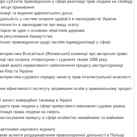
ро суб’єктів правовідносин у сфері реалізації прав людини на свободу
р місця проживання
ізації та ведення адвокатського досьє
альність у системі охорони здоров’я в законодавстві України
латності» в законодавстві про вищу освіту
пцією як один з основних обов’язків держави
и регулювання банкрутства
ьних правовідносин щодо засобів індивідуалізації у сфері
ктеристика Всесвітньої (Женевської) конвенції про авторське право
нції про охорону літературних і художніх творів 1886 року
овий аналіз нормативного забезпечення процесу реструктуризації
ки Кіпр та України
ктеристика судового порядку захисту прав інтелектуальної власності
ня ефективності інституту затримання особи у кримінальному процесі
 захист комерційної таємниці в Україні
дарти прав людини у сфері примусового виконання судових рішень
лізація права людини на смерть
застосування примусу в сфері особистих немайнових та майнових
автономія наукового журналу
вові аспекти роздержавлення правоохоронної діяльності в Польщі