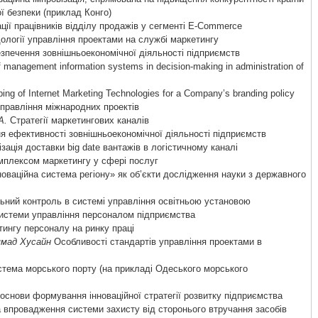
ої безпеки (приклад Конго)
ії працівників відділу продажів у сегменті E-Commerce
ології управління проектами на службі маркетингу
зпечення зовнішньоекономічної діяльності підприємств
f management information systems in decision-making in administration of
ing of Internet Marketing Technologies for a Company’s branding policy
правління міжнародних проектів
А.
Стратегії маркетингових каналів
 ефективності зовнішньоекономічної діяльності підприємств
зація доставки big date вантажів в логістичному каналі
мплексом маркетингу у сфері послуг
новаційна система регіону» як об’єкти дослідження науки з державного
ний контроль в системі управління освітньою установою
истеми управління персоналом підприємства
тингу персоналу на ринку праці
ммад Хусайн
Особливості стандартів управління проектами в
стема морського порту (на прикладі Одеського морського
основи формування інноваційної стратегії розвитку підприємства
 впровадження системи захисту від сторонього втручання засобів