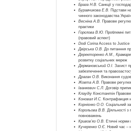
Брага Н.В.
Санкції у господа
Буравчикова Е.В.
Підстави на
чинного законодавства Украї
Весніна А.В.
Правове регулюв
практики
Горєлова В.Ю.
Проблемні пита
(правовий аспект)
Dodi Corina
Access to Justice 
Двірська О.В.
До питанння п
Деректоренко А.М., Крамаре
розвитку соціальних мереж
Дермановський О.I.
Захист пр
забезпечення та правозастос
Драган О.В.
Виконання судов
Жовта А.В.
Правове регулюв
Іванкевич С.Л.
Договір припи
Клаудіу Константін
Правове 
Коновал И.С.
Контрафакция и
Корнієнко О.О.
Соціальний за
Корольова В.В.
Діяльності з 
повноважень
Кривов’яз О.В.
Етичні норми 
Кучеренко О.Є.
Новий час – н