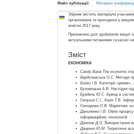
Файл публікації:
Матеріал конференці
Збірник містить матеріали учасникі
організована та проходила у вищом
жовтня 2017 року.
Призначено для здобувачів вищої осв
актуальними питаннями сучасної на
Зміст
ЕКОНОМІКА
Candy Barai
The economic impact
Бердичевська О.С.
Методи пр
Бойко І.В.
Категорії «ризик», 
Бузовецька А.В.
Наслідки під
Бурдель Ю.С.
Бренд в систем
Гнілуша С.І., Казік Т.В.
Інформ
Гончарова О.В.
Маркетинг осв
Даниленко І.В.
Облік процесу 
інформаційних технологій
Данілов Д.О.
Використання ел
Даценко Ю.М.
Теоретичні асп