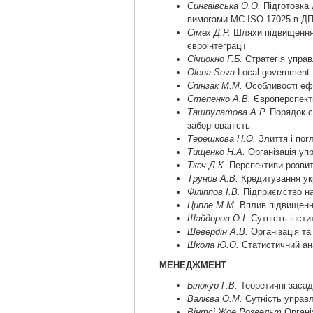
Сингаївська О.О.
Підготовка 
вимогами МС ISO 17025 в ДП
Сімех Д.Р.
Шляхи підвищення 
євроінтеграції
Ciчиoкнo Г.Б.
Стратегія управ
Olena Sova
Local government f
Спінзак М.М.
Особливості ефе
Степенко А.В.
Європерспекти
Ташпулатова А.Р.
Порядок ст
заборгованість
Терешкова Н.О.
Злиття і пог
Тищенко Н.А.
Організація уп
Ткач Д.К.
Перспективи розвит
Трунов А.В.
Кредитування укр
Філіппов І.В.
Підприємство на 
Ципле М.М.
Вплив підвищення 
Шайдоров О.І.
Сутність інсти
Шевердін А.В.
Організація та
Школа Ю.О.
Статистичний ана
МЕНЕДЖМЕНТ
Білокур Г.В.
Теоретичні засад
Валієва О.М.
Сутність управл
Вінтсі Жое Розвельт
Організ