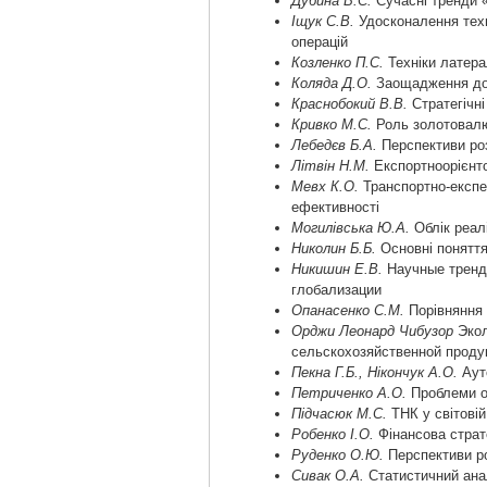
Дубина В.С.
Сучасні тренди «
Іщук С.В.
Удосконалення техно
операцій
Козленко П.С.
Техніки латера
Коляда Д.О.
Заощадження дом
Краснобокий В.В.
Стратегічні
Кривко М.С.
Роль золотовалют
Лебедєв Б.А.
Перспективи роз
Літвін Н.М.
Експортноорієнто
Мевх К.О.
Транспортно-експед
ефективності
Могилівська Ю.А.
Облік реалі
Николин Б.Б.
Основні поняття
Никишин Е.В.
Научные тренды
глобализации
Опанасенко С.М.
Порівняння 
Орджи Леонард Чибузор
Экол
сельскохозяйственной проду
Пекна Г.Б., Нікончук А.О.
Аутс
Петриченко А.О.
Проблеми оп
Підчасюк М.С.
ТНК у світовій
Робенко І.О.
Фінансова страт
Руденко О.Ю.
Перспективи ро
Сивак О.А.
Статистичний анал