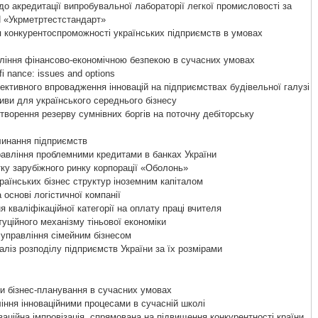
до акредитації випробувальної лабораторії легкої промисловості за
 «Укрметртестстандарт»
конкурентоспроможності українських підприємств в умовах
ління фінансово-економічною безпекою в сучасних умовах
i nance: issues and options
ктивного впровадження інновацій на підприємствах будівельної галузі
ви для українського середнього бізнесу
ворення резерву сумнівних боргів на поточну дебіторську
линання підприємств
равління проблемними кредитами в банках України
ку зарубіжного ринку корпорації «Оболонь»
аїнських бізнес структур іноземним капіталом
основі логістичної компанії
кваліфікаційної категорії на оплату праці вчителя
туційного механізму тіньової економіки
 управління сімейним бізнесом
ліз розподілу підприємств України за їх розмірами
и бізнес-планування в сучасних умовах
іння інноваційними процесами в сучасній школі
аційна імпровізація, спрямована на підвищення конкурентності країни