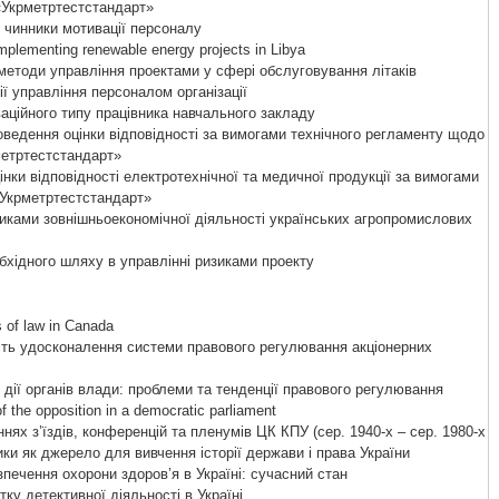
«Укрметртестстандарт»
і чинники мотивації персоналу
implementing renewable energy projects in Libya
методи управління проектами у сфері обслуговування літаків
ії управління персоналом організації
ційного типу працівника навчального закладу
ведення оцінки відповідності за вимогами технічного регламенту щодо
метртестстандарт»
нки відповідності електротехнічної та медичної продукції за вимогами
«Укрметртестстандарт»
иками зовнішньоекономічної діяльності українських агропромислових
хідного шляху в управлінні ризиками проекту
 of law in Canada
ть удосконалення системи правового регулювання акціонерних
дії органів влади: проблеми та тенденції правового регулювання
f the opposition in a democratic parliament
нях з’їздів, конференцій та пленумів ЦК КПУ (сер. 1940-х – сер. 1980-х
ики як джерело для вивчення історії держави і права України
печення охорони здоров’я в Україні: сучасний стан
у детективної діяльності в Україні