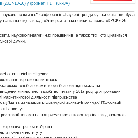
ї (2017-10-26) у форматі PDF (uk-UA)
в науково-практичної конференції «Наукові тренди сучасності», що була
у навчальному закладі «Університет економіки та права «КРОК» 26
іти, науково-педагогічних працівників, а також тих, хто цікавиться
укової думки.
 of artifi cial intelligence
осування торговельних марок
«загроза», «небезпека» в теорії безпеки підприємства
вищення мінімальної заробітної плати у 2017 році для громадян
і маркетингової діяльності підприємства
аційне забезпечення міжнародної експансії молодої IT-компанії
ітніх послуг
реалізації товарів на підприємствах оптової торгівлі за допомогою
ектронних грошей в Україні
екти поняття інституту