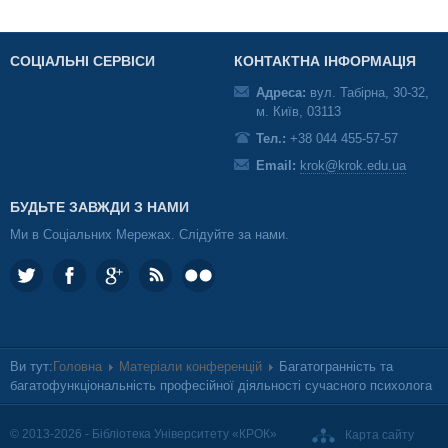
СОЦІАЛЬНІ СЕРВІСИ
КОНТАКТНА ІНФОРМАЦІЯ
Адреса:
вул. Табірна, 30-32,
м. Київ, 03113
Тел.:
+38 044 455-57-57
Email:
krok@krok.edu.ua
БУДЬТЕ ЗАВЖДИ З НАМИ
Ми в Соціальних Мережах. Слідуйте за нами.
Ви тут:
Головна
Матеріали конференцій
Багатогранність та
багатофункціональність професійної діяльності сучасного психолога
© 2013-2026 - Бібліотека Університету «КРОК»
Карта сайту