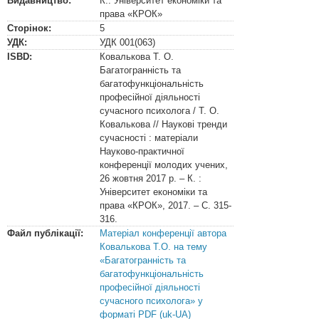
Видавництво:
К.: Університет економіки та
права «КРОК»
Сторінок:
5
УДК:
УДК
001(063)
ISBD:
Ковалькова Т. О.
Багатогранність та
багатофункціональність
професійної діяльності
сучасного психолога / Т. О.
Ковалькова // Наукові тренди
сучасності : матеріали
Науково-практичної
конференції молодих учених,
26 жовтня 2017 р. – К. :
Університет економіки та
права «КРОК», 2017. – С. 315-
316.
Файл публікації:
Матеріал конференції автора
Ковалькова Т.О. на тему
«Багатогранність та
багатофункціональність
професійної діяльності
сучасного психолога» у
форматі PDF (uk-UA)