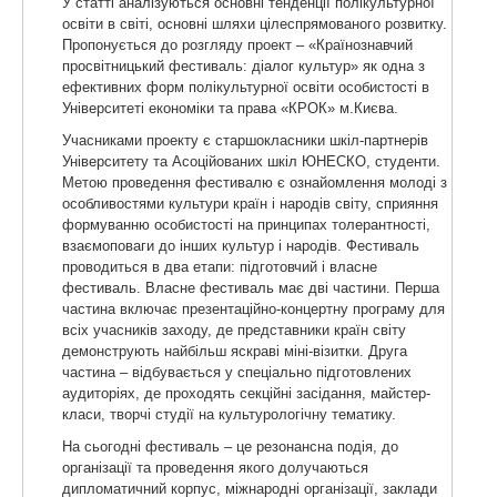
У статті аналізуються основні тенденції полікультурної
освіти в світі, основні шляхи цілеспрямованого розвитку.
Пропонується до розгляду проект – «Країнознавчий
просвітницький фестиваль: діалог культур» як одна з
ефективних форм полікультурної освіти особистості в
Університеті економіки та права «КРОК» м.Києва.
Учасниками проекту є старшокласники шкіл-партнерів
Університету та Асоційованих шкіл ЮНЕСКО, студенти.
Метою проведення фестивалю є ознайомлення молоді з
особливостями культури країн і народів світу, сприяння
формуванню особистості на принципах толерантності,
взаємоповаги до інших культур і народів. Фестиваль
проводиться в два етапи: підготовчий і власне
фестиваль. Власне фестиваль має дві частини. Перша
частина включає презентаційно-концертну програму для
всіх учасників заходу, де представники країн світу
демонструють найбільш яскраві міні-візитки. Друга
частина – відбувається у спеціально підготовлених
аудиторіях, де проходять секційні засідання, майстер-
класи, творчі студії на культурологічну тематику.
На сьогодні фестиваль – це резонансна подія, до
організації та проведення якого долучаються
дипломатичний корпус, міжнародні організації, заклади