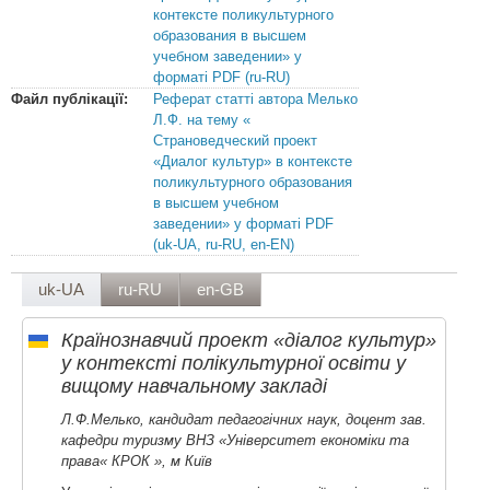
контексте поликультурного
образования в высшем
учебном заведении» у
форматі PDF (ru-RU)
Файл публікації:
Реферат статті автора Мелько
Л.Ф. на тему «
Страноведческий проект
«Диалог культур» в контексте
поликультурного образования
в высшем учебном
заведении» у форматі PDF
(uk-UA, ru-RU, en-EN)
uk-UA
ru-RU
en-GB
Країнознавчий проект «діалог культур»
у контексті полікультурної освіти у
вищому навчальному закладі
Л.Ф.Мелько, кандидат педагогічних наук, доцент зав.
кафедри туризму ВНЗ «Університет економіки та
права« КРОК », м Київ