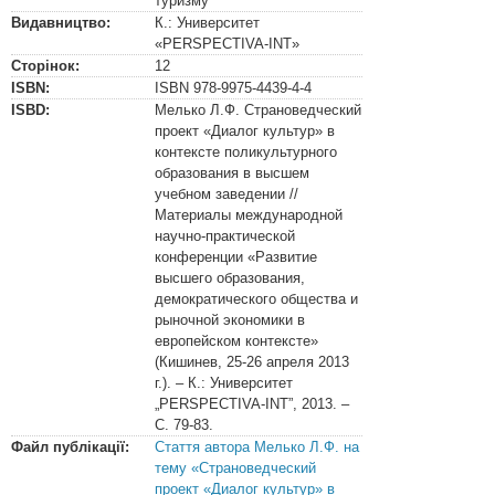
туризму
Видавництво:
К.: Университет
«PERSPECTIVA-INT»
Сторінок:
12
ISBN:
ISBN
978-9975-4439-4-4
ISBD:
Мелько Л.Ф. Страноведческий
проект «Диалог культур» в
контексте поликультурного
образования в высшем
учебном заведении //
Материалы международной
научно-практической
конференции «Развитие
высшего образования,
демократического общества и
рыночной экономики в
европейском контексте»
(Кишинев, 25-26 апреля 2013
г.). – К.: Университет
„PERSPECTIVA-INT”, 2013. –
С. 79-83.
Файл публікації:
Стаття автора Мелько Л.Ф. на
тему «Страноведческий
проект «Диалог культур» в