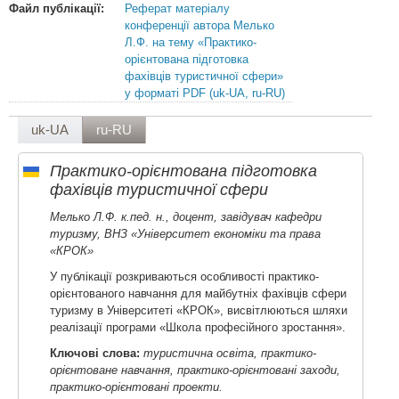
Файл публікації:
Реферат матеріалу
конференції автора Мелько
Л.Ф. на тему «Практико-
орієнтована підготовка
фахівців туристичної сфери»
у форматі PDF (uk-UA, ru-RU)
uk-UA
ru-RU
Практико-орієнтована підготовка
фахівців туристичної сфери
Мелько Л.Ф. к.пед. н., доцент, завідувач кафедри
туризму, ВНЗ «Університет економіки та права
«КРОК»
У публікації розкриваються особливості практико-
орієнтованого навчання для майбутніх фахівців сфери
туризму в Університеті «КРОК», висвітлюються шляхи
реалізації програми «Школа професійного зростання».
Ключові слова:
туристична освіта, практико-
орієнтоване навчання, практико-орієнтовані заходи,
практико-орієнтовані проекти.