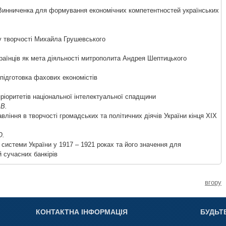
 Винниченка для формування економічних компетентностей українських
у творчості Михайла Грушевського
країнців як мета діяльності митрополита Андрея Шептицького
 підготовка фахових економістів
пріоритетів національної інтелектуальної спадщини
 В.
вління в творчості громадських та політичних діячів України кінця ХІХ
О.
 системи України у 1917 – 1921 роках та його значення для
 сучасних банкірів
вгору
КОНТАКТНА ІНФОРМАЦІЯ
БУДЬТ