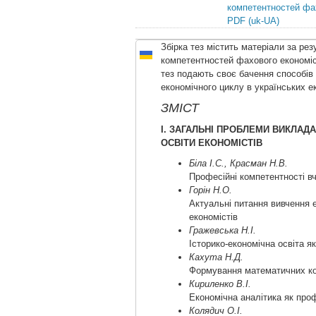
компетентностей фах
PDF (uk-UA)
Збірка тез містить матеріали за ре
компетентностей фахового економіст
тез подають своє бачення способів 
економічного циклу в українських 
ЗМІСТ
І. ЗАГАЛЬНІ ПРОБЛЕМИ ВИКЛАД
ОСВІТИ ЕКОНОМІСТІВ
Біла І.С., Красман Н.В.
Професійні компетентності в
Горін Н.О.
Актуальні питання вивчення е
економістів
Гражевська Н.І.
Історико-економічна освіта я
Кахута Н.Д.
Формування математичних ко
Кириленко В.І.
Економічна аналітика як про
Колядич О.І.