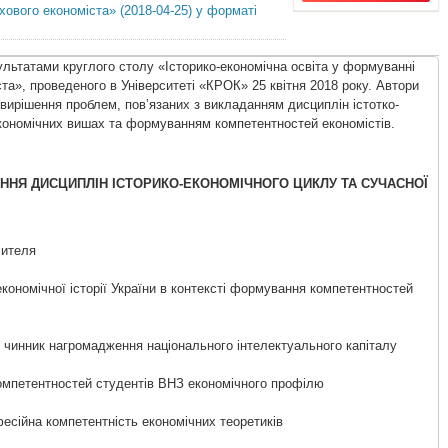
ового економіста» (2018-04-25) у форматі
зультатами круглого столу «Історико-економічна освіта у формуванні
а», проведеного в Університеті «КРОК» 25 квітня 2018 року. Автори
вирішення проблем, пов’язаних з викладанням дисциплін істотко-
економічних вишах та формуванням компетентностей економістів.
АННЯ ДИСЦИПЛІН ІСТОРИКО-ЕКОНОМІЧНОГО ЦИКЛУ ТА СУЧАСНОЇ
чителя
кономічної історії України в контексті формування компетентностей
к чинник нагромадження національного інтелектуального капіталу
мпетентностей студентів ВНЗ економічного профілю
фесійна компетентність економічних теоретиків