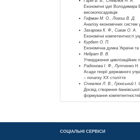
Гарін Б. Б., Січевлюк Н. А.
Економічні ідеї Володимира
високопосадовців
Гофман М. О., Логош В. Д.
Аналізу економічних систем 
Захарова К. Ф., Сивак О. А.
Економічні компетентності у
Курбет О. П.
Економічна думка України та
Небрат В. В.
Утвердження цивілізаційних 
Радіонова І. Ф., Лутченко Н.
Асади теорії державного упра
– початку ХХ століття
Січевлюк Л. В., Гронський І. 
Досвід створення банківської
формування компетентностей
СОЦІАЛЬНІ СЕРВІСИ