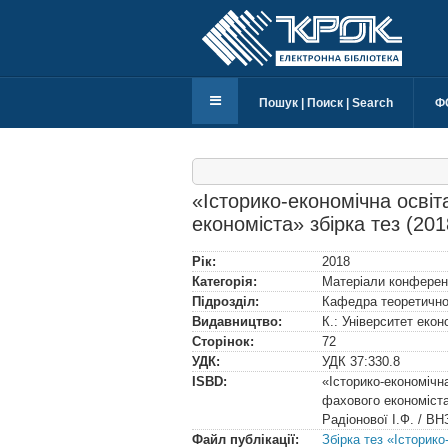
Пошук | Поиск | Search
Ф
«Історико-економічна осві
економіста» збірка тез (201
Рік:
2018
Категорія:
Матеріали конферен
Підрозділ:
Кафедра теоретичної
Видавництво:
К.: Університет еко
Сторінок:
72
УДК:
УДК
37:330.8
ISBD:
«Історико-економічн
фахового економіста
Радіонової І.Ф. / ВН
Файл публікації:
Збірка тез «Історик