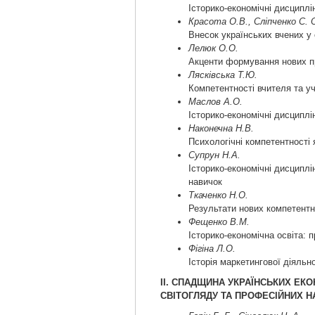
Історико-економічні дисциплі
Красота О.В., Сліпченко С. 
Внесок українських вчених у 
Лелюк О.О.
Акценти формування нових п
Лясківська Т.Ю.
Компетентності вчителя та уч
Маслов А.О.
Історико-економічні дисциплі
Наконечна Н.В.
Психологічні компетентності 
Супрун Н.А.
Історико-економічні дисципл
навичок
Ткаченко Н.О.
Результати нових компетентно
Фещенко В.М.
Історико-економічна освіта: 
Фігіна Л.О.
Історія маркетингової діяльн
ІІ. СПАДЩИНА УКРАЇНСЬКИХ ЕКО
СВІТОГЛЯДУ ТА ПРОФЕСІЙНИХ Н