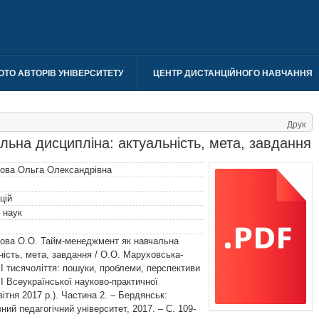
ОТО АВТОРІВ УНІВЕРСИТЕТУ
ЦЕНТР ДИСТАНЦІЙНОГО НАВЧАННЯ
Друк
ьна дисципліна: актуальність, мета, завдання
ова Ольга Олександрівна
цій
 наук
ова О.О. Тайм-менеджмент як навчальна
ність, мета, завдання / О.О. Маруховська-
ІІ тисячоліття: пошуки, проблеми, перспективи
 І Всеукраїнської науково-практичної
вітня 2017 р.). Частина 2. – Бердянськ:
ий педагогічний університет, 2017. – С. 109-