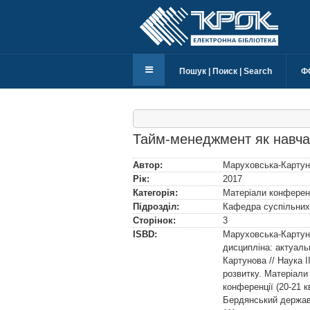
Пошук | Поиск | Search
Ф
Тайм-менеджмент як навчал
Автор:
Маруховська-Картун
Рік:
2017
Категорія:
Матеріали конферен
Підрозділ:
Кафедра суспільних
Сторінок:
3
ISBD:
Маруховська-Картун
дисципліна: актуаль
Картунова // Наука І
розвитку. Матеріали
конференції (20-21 к
Бердянський державн