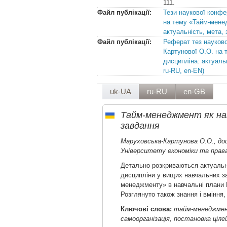
111.
Файл публікації:
Тези наукової конфе
на тему «Тайм-мене
актуальність, мета,
Файл публікації:
Реферат тез науково
Картунової О.О. на
дисципліна: актуаль
ru-RU, en-EN)
uk-UA
ru-RU
en-GB
Тайм-менеджмент як нав
завдання
Маруховська-Картунова О.О., доц
Університету економіки та права
Детально розкриваються актуальн
дисципліни у вищих навчальних з
менеджменту» в навчальні плани В
Розглянуто також знання і вміння,
Ключові слова:
тайм-менеджмент
самоорганізація, постановка ціл