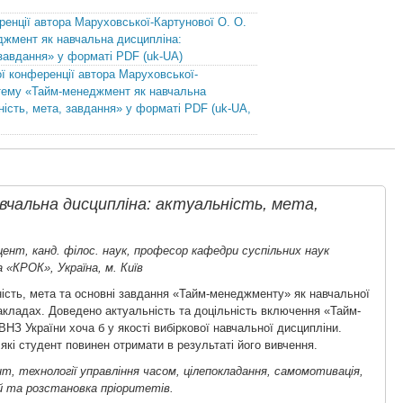
ренції автора Маруховської-Картунової О. О.
джмент як навчальна дисципліна:
 завдання» у форматі PDF (uk-UA)
ї конференції автора Маруховської-
 тему «Тайм-менеджмент як навчальна
ність, мета, завдання» у форматі PDF (uk-UA,
чальна дисципліна: актуальність, мета,
ент, канд. філос. наук, професор кафедри суспільних наук
 «КРОК», Україна, м. Київ
ість, мета та основні завдання «Тайм-менеджменту» як навчальної
акладах. Доведено актуальність та доцільність включення «Тайм-
НЗ України хоча б у якості вибіркової навчальної дисципліни.
 які студент повинен отримати в результаті його вивчення.
, технології управління часом, цілепокладання, самомотивація,
ей та розстановка пріоритетів.