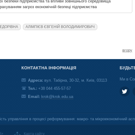
ної безпеки підприємства та впливи зовнішнього середовища
урахуванням загроз економічній безпеці підприємства
ФЕДОРІВНА
АЛІМПІЄВ ЄВГЕНІЙ ВОЛОДИМИРОВИЧ
вгору
КОНТАКТНА ІНФОРМАЦІЯ
БУДЬТ
Ми в Со
Адреса:
вул. Табірна, 30-32, м. Київ, 03113
Тел.:
+38 044 455-57-57
Email:
krok@krok.edu.ua
сть управління в процесі реформування: макро- та мікроекономічний асп
К»
Карта сайту