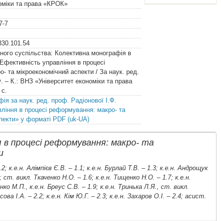
номіки та права «КРОК»
7-7
330.101.54
ного суспільства: Колективна монографія в
 Ефективність управління в процесі
- та мікроекономічний аспекти / За наук. ред.
. – К.: ВНЗ «Університет економіки та права
 с.
ія за наук. ред. проф. Радіонової І.Ф.
ління в процесі реформування: макро- та
пекти» у форматі PDF (uk-UA)
 в процесі реформування: макро- та
и
2; к.е.н. Алімпієв Є.В. – 1.1; к.е.н. Бурлай Т.В. – 1.3; к.е.н. Андрощук
; ст. викл. Ткаченко Н.О. – 1.6; к.е.н. Тищенко Н.О. – 1.7; к.е.н.
нко М.П., к.е.н. Бреус С.В. – 1.9; к.е.н. Тринька Л.Я., ст. викл.
ова І.А. – 2.2; к.е.н. Кім Ю.Г. – 2.3; к.е.н. Захаров О.І. – 2.4; асист.