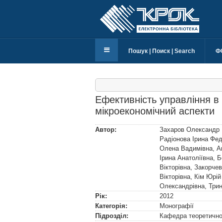
Пошук | Поиск | Search
Ф
Ефективність управління в
мікроекономічний аспекти
Автор:
Захаров Олександр 
Радіонова Ірина Фед
Олена Вадимівна
,
А
Ірина Анатоліївна
,
Б
Вікторівна
,
Закорчев
Вікторівна
,
Кім Юрій
Олександрівна
,
Три
Рік:
2012
Категорія:
Монографії
Підрозділ:
Кафедра теоретичної