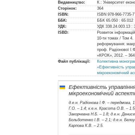
Видавництво:
К.: Університет еко
Сторінок:
364
ISBN:
ISBN
978-966-7735-7
ББК:
ББК
65.050 : 65.012
УДК:
УДК
338.24.003.13 : 
ISBD:
Розвиток інформацій
10-ти томах / Том 4.
реформування: макро
проф. Радіонової І.Ф
«КРОК», 2012. – 364
Файл публікації:
Колективна монограф
«Ефективність управ
мікроекономічний ас
Ефективність управління
мікроекономічний аспект
д.е.н. Радіонова І.Ф. – передмова, 1.
Г.О. – 1.4; к.е.н. Красота О.В. – 1.5
Закорчевна Н.Б. – 1.8; д.е.н. Денисе
Больботенко І.В. – 2.1; д.е.н. Белоус
Карпова К.В. – 2.5.