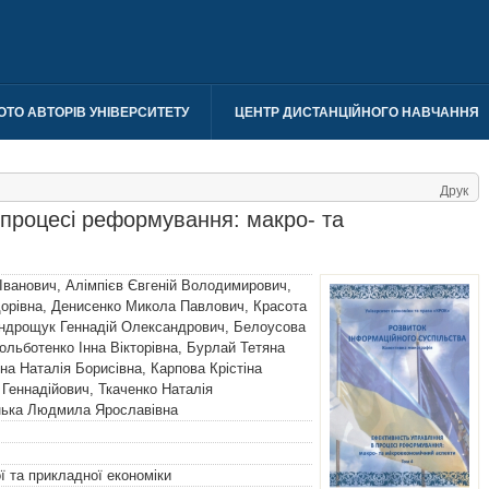
ОТО АВТОРІВ УНІВЕРСИТЕТУ
ЦЕНТР ДИСТАНЦІЙНОГО НАВЧАННЯ
Друк
 процесі реформування: макро- та
Іванович
,
Алімпієв Євгеній Володимирович
,
орівна
,
Денисенко Микола Павлович
,
Красота
ндрощук Геннадій Олександрович
,
Белоусова
ольботенко Інна Вікторівна
,
Бурлай Тетяна
на Наталія Борисівна
,
Карпова Крістіна
 Геннадійович
,
Ткаченко Наталія
нька Людмила Ярославівна
 та прикладної економіки