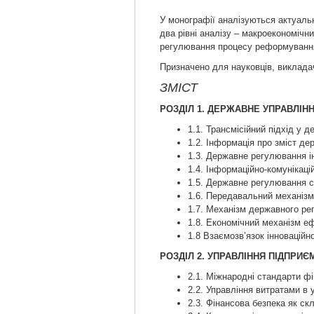
У монографії аналізуються актуаль
два рівні аналізу – макроекономічн
регулювання процесу реформування
Призначено для науковців, викладачі
ЗМІСТ
РОЗДІЛ 1. ДЕРЖАВНЕ УПРАВЛІ
1.1. Трансмісійний підхід у
1.2. Інформація про зміст д
1.3. Державне регулювання ін
1.4. Інформаційно-комунікаці
1.5. Державне регулювання с
1.6. Передавальний механізм
1.7. Механізм державного ре
1.8. Економічний механізм е
1.8 Взаємозвʼязок інноваційн
РОЗДІЛ 2. УПРАВЛІННЯ ПІДПРИ
2.1. Міжнародні стандарти фі
2.2. Управління витратами в 
2.3. Фінансова безпека як с