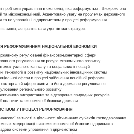
ні проблеми управління в економіці, яка реформується. Виокремлено
ий та мікроекономічний. Акцентовано увагу на проблемах державного
 та на управлінні підприємством у процесі реформування.
в вишів, аспірантів та студентів магістратури.
ННЯ РЕФОРМУВАННЯМ НАЦІОНАЛЬНОЇ ЕКОНОМІКИ
 державному регулюванні фінансово-монетарної сфери
ержавного регулювання як ресурс економічного розвитку
телектуального капіталу та соціальних інновацій
йні технології в розвитку національних інноваційних систем
оціальної сфери в процесі здійснення пенсійної реформи
 екстерналій сфери освіти та його державне регулювання
гулювання регіонального розвитку
фективного використання та відтворення природних ресурсів
ої політики та економічної безпеки держави
ЄМСТВОМ У ПРОЦЕСІ РЕФОРМУВАННЯ
нансової звітності в діяльності вітчизняних суб’єктів господарювання
умовах модернізації системи економічної безпеки підприємств
кладова системи управління підприємством