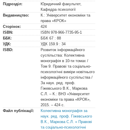
Підрозділ:
Юридичний факультет,
Кафедра психології
Видавництво:
К.: Університет економіки та
права «КРОК»
Сторінок:
424
ISBN:
ISBN
978-966-7735-95-1
ББК:
ББК
67 : 88
УДК:
УДК
159.9 : 34
ISBD:
Розвиток інформаційного
суспільства: Колективна
монографія в 10-ти томах /
Том 9. Правові та соціально-
психологічні виміри новітнього
інформаційного суспільства /
За наук. ред. проф.
Гіжевського В.К., Маркова
С.Л. – К.: ВНЗ «Університет
економіки та права «КРОК»,
2015. – 424 с.
Файл публікації:
Колективна монографія за
наук. ред. проф. Гіжевського
В.К., Маркова С.Л. « Правові
та соціально-психологічні