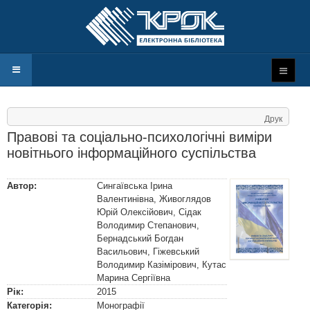
Друк
Правові та соціально-психологічні виміри
новітнього інформаційного суспільства
Автор:
Сингаївська Ірина
Валентинівна
,
Живоглядов
Юрій Олексійович
,
Сідак
Володимир Степанович
,
Бернадський Богдан
Васильович
,
Гіжевський
Володимир Казімірович
,
Кутас
Марина Сергіївна
Рік:
2015
Категорія:
Монографії