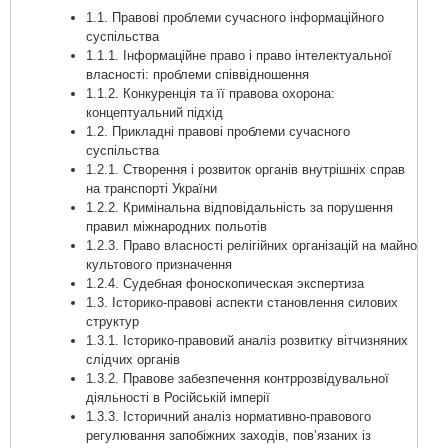
1.1. Правові проблеми сучасного інформаційного
суспільства
1.1.1. Інформаційне право і право інтелектуальної
власності: проблеми співвідношення
1.1.2. Конкуренція та її правова охорона:
концептуальний підхід
1.2. Прикладні правові проблеми сучасного
суспільства
1.2.1. Створення і розвиток органів внутрішніх справ
на транспорті України
1.2.2. Кримінальна відповідальність за порушення
правил міжнародних польотів
1.2.3. Право власності релігійних організацій на майно
культового призначення
1.2.4. Судебная фоноскопическая экспертиза
1.3. Історико-правові аспекти становлення силових
структур
1.3.1. Історико-правовий аналіз розвитку вітчизняних
слідчих органів
1.3.2. Правове забезпечення контррозвідувальної
діяльності в Російській імперії
1.3.3. Історичний аналіз нормативно-правового
регулювання запобіжних заходів, пов’язаних із