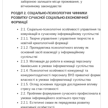
забороною залишати місце проживання, у
вітчизняному законодавстві
РОЗДІЛ 2. СОЦІАЛЬНО-ПСИХОЛОГІЧНІ ЧИННИКИ
РОЗВИТКУ СУЧАСНОЇ СОЦІАЛЬНО-ЕКОНОМІЧНОЇ
ФОРМАЦІЇ
2.1. Соціально-психологічні особливості управління та
комунікацій в сучасному інформаційному суспільстві
2.1.1. Творче управління і управління творчістю в
новітній креатологічній формації
2.1.2. Пропедевтика психологічного впливу як
основний засіб взаємодії у інформаційному
суспільстві
2.1.3. Мотивація до роботи в команді персоналу
банківських в умовах інформатизації суспільства
2.1.4. Психологічні особливості конкуренції та
конкурентоздатностi персоналу ВНЗ приватної форми
власності в умовах інформатизації суспільства
2.1.5. Огляд основних підходів дослідження впливу
стресу на стан готовності
2.2. Проблеми формування сучасного професіонала в
умовах інформаційного освітнього простору
2.2.1. Естетичні смаки як передумова розвитку
креативної особистості