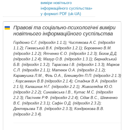
виміри новітнього
інформаційного суспільства»
у форматі PDF (uk-UA)
Правові та соціально-психологічні виміри
новітнього інформаційного суспільства
Гордієнко С.Г. (підрозділ 1.1.1); Чистякова А.С. (підрозділ
1.1.2); Гіжевський В.К. (підрозділ 1.2.1); Боровенко В.М.
(підрозділ 1.2.2); Ятченко Є.О. (підрозділ 1.2.3); Бєгов Д.Д.
(підрозділ 1.2.4); Мазур О.В. (підрозділ 1.3.1); Бернадський
Б.В. (підрозділ 1.3.2); Тарасова І.В. (підрозділ 1.3.3); Марков
С.Л. (підрозділ 2.1.1); Матеюк О.А. (підрозділ 2.1.2);
Карамушка Л.М., Філь О.А., Блешмудт П.П. (підрозділ 2.1.3)
; Корсакевич В.В (підрозділ 2.1.4); Стадник В.А. (підрозділ
2.1.5); Калашник Н.Г. (підрозділ 2.2.1); Живоглядов Ю.О.
(підрозділ 2.2.2); Сингаївська І.В., Кутас М.С. (підрозділ
2.2.3); Пасічняк Р.Ф. (підрозділ 2.2.4); Сідак В.С., Шевченко
В.Є. (підрозділ 2.3.1); Сафін О.Д. (підрозділ 2.3.2);
Дектярьова Т.В. (підрозділ 2.3.3); Кондрюкова В.В.
(підрозділ 2.3.4).