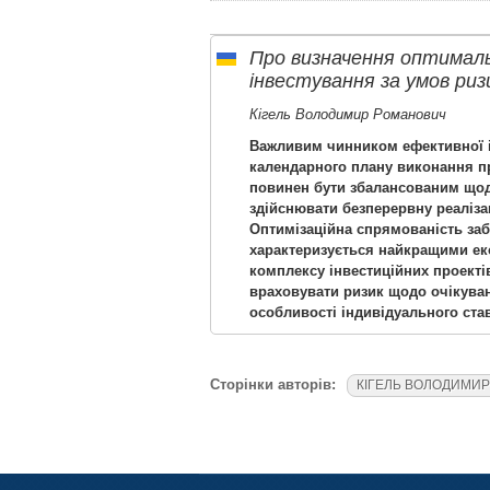
Про визначення оптимал
інвестування за умов риз
Кігель Володимир Романович
Важливим чинником ефективної і
календарного плану виконання пр
повинен бути збалансованим щодо
здійснювати безперервну реаліза
Оптимізаційна спрямованість заб
характеризується найкращими ек
комплексу інвестиційних проекті
враховувати ризик щодо очікувани
особливості індивідуального ста
Сторінки авторів:
КІГЕЛЬ ВОЛОДИМИ