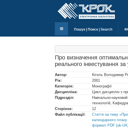
Пошук | Поиск | Search
Ф
Про визначення оптимальн
реального інвестування за
Автор:
Кігель Володимир Р
Рік:
2001
Категорія:
Монографії
Дисципліна:
Цикл дисциплін з пр
Підрозділ:
Навчально-науковий 
технологій, Кафедра
Сторінок:
12
Файл публікації:
Стаття на тему «Пр
календарного плану 
форматі PDF (uk-UA