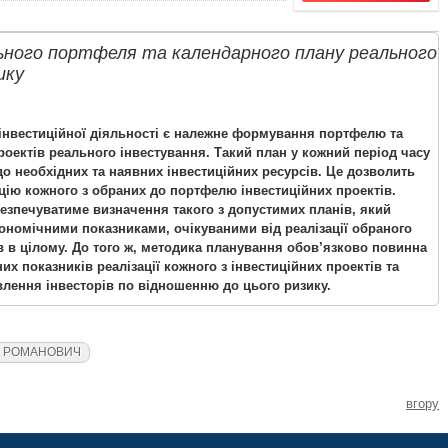
ьного портфеля та календарного плану реального
ику
нвестиційної діяльності є належне формування портфелю та
оектів реального інвестування. Такий план у кожний період часу
 необхідних та наявних інвестиційних ресурсів. Це дозволить
цію кожного з обраних до портфелю інвестиційних проектів.
езпечуватиме визначення такого з допустимих планів, який
ономічними показниками, очікуваними від реалізації обраного
в в цілому. До того ж, методика планування обов’язково повинна
х показників реалізації кожного з інвестиційних проектів та
влення інвесторів по відношенню до цього ризику.
Р РОМАНОВИЧ
вгору