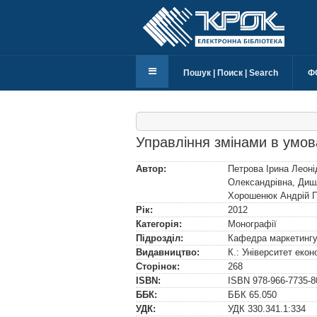
Пошук | Поиск | Search
Ф
Управління змінами в умов
Автор:
Петрова Ірина Леоні
Олександрівна
,
Дишл
Хорошенюк Андрій 
Рік:
2012
Категорія:
Монографії
Підрозділ:
Кафедра маркетингу 
Видавництво:
К.: Університет еко
Сторінок:
268
ISBN:
ISBN
978-966-7735-8
ББК:
ББК
65.050
УДК:
УДК
330.341.1:334