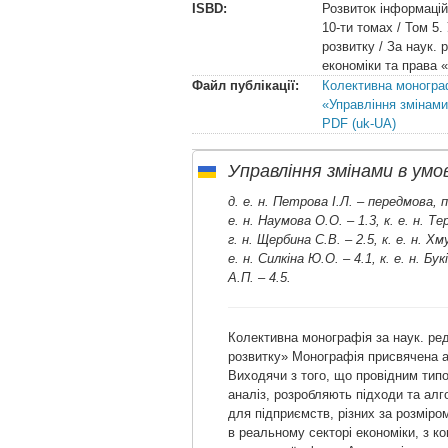
ISBD:
Розвиток інформацій
10-ти томах / Том 5.
розвитку / За наук. 
економіки та права 
Файл публікації:
Колективна монограф
«Управління змінами
PDF (uk-UA)
Управління змінами в умо
д. е. н. Петрова І.Л. – передмова, пі
е. н. Наумова О.О. – 1.3, к. е. н. Теро
г. н. Щербина С.В. – 2.5, к. е. н. Хм
е. н. Силкіна Ю.О. – 4.1, к. е. н. Бу
А.П. – 4.5.
Колективна монографія за наук. ред
розвитку» Монографія присвячена 
Виходячи з того, що провідним типо
аналіз, розробляють підходи та алг
для підприємств, різних за розміро
в реальному секторі економіки, з 