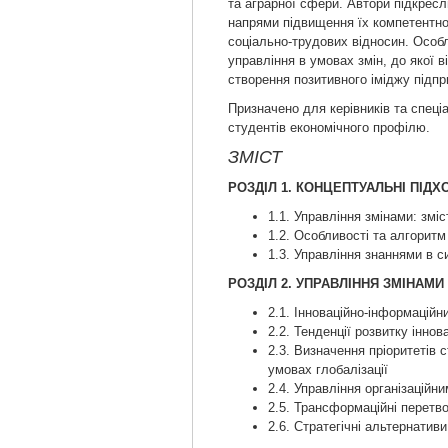
та аграрної сфери. Автори підкрес
напрями підвищення їх компетентнос
соціально-трудових відносин. Особ
управління в умовах змін, до якої 
створення позитивного іміджу підп
Призначено для керівників та спеціа
студентів економічного профілю.
ЗМІСТ
РОЗДІЛ 1. КОНЦЕПТУАЛЬНІ ПІДХ
1.1. Управління змінами: зміст
1.2. Особливості та алгоритм
1.3. Управління знаннями в си
РОЗДІЛ 2. УПРАВЛІННЯ ЗМІНАМ
2.1. Інноваційно-інформаційн
2.2. Тенденції розвитку іннов
2.3. Визначення пріоритетів 
умовах глобалізації
2.4. Управління організацій
2.5. Трансформаційні перетво
2.6. Стратегічні альтернати