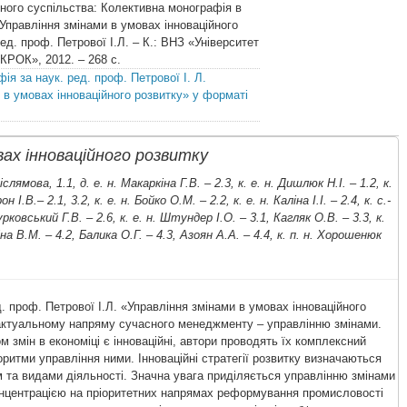
ного суспільства: Колективна монографія в
 Управління змінами в умовах інноваційного
ред. проф. Петрової І.Л. – К.: ВНЗ «Університет
«КРОК», 2012. – 268 с.
ія за наук. ред. проф. Петрової І. Л.
 в умовах інноваційного розвитку» у форматі
вах інноваційного розвитку
слямова, 1.1, д. е. н. Макаркіна Г.В. – 2.3, к. е. н. Дишлюк Н.І. – 1.2, к.
н І.В.– 2.1, 3.2, к. е. н. Бойко О.М. – 2.2, к. е. н. Каліна І.І. – 2.4, к. с.-
урковський Г.В. – 2.6, к. е. н. Штундер І.О. – 3.1, Кагляк О.В. – 3.3, к.
кіна В.М. – 4.2, Балика О.Г. – 4.3, Азоян А.А. – 4.4, к. п. н. Хорошенюк
. проф. Петрової І.Л. «Управління змінами в умовах інноваційного
актуальному напряму сучасного менеджменту – управлінню змінами.
м змін в економіці є інноваційні, автори проводять їх комплексний
оритми управління ними. Інноваційні стратегії розвитку визначаються
м та видами діяльності. Значна увага приділяється управлінню змінами
концентрацією на пріоритетних напрямах реформування промисловості