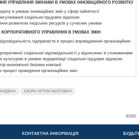
ННЯ УПРАВЛІННЯ ЗМІНАМИ В УМОВАХ ІННОВАЦІЙНОГО РОЗВИТКУ
нціалу в умовах інноваційних змін у сфері зайнятості
 регулювання соціально-трудових відносин
вління розвитком людських ресурсів у сучасних умовах
А КОРПОРАТИВНОГО УПРАВЛІННЯ В УМОВАХ ЗМІН
відповідальність підприємств в процесі впровадження організаційних
рпоративної соціальної відповідальності у відносинах зі споживачами
ою культурою в умовах модернізації соціально-трудових відносин
тор економічної безпеки компанії
в процесі проведення організаційних змін
ОНІДІВНА
АЗОЯН АРТЕМ АКОПОВИЧ
вгору
КОНТАКТНА ІНФОРМАЦІЯ
БУДЬТ