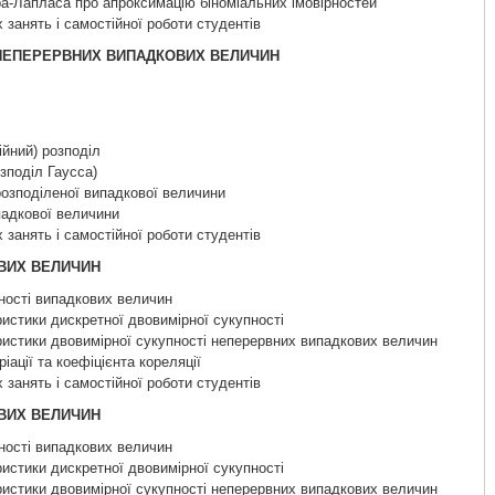
а-Лапласа про апроксимацію біноміальних імовірностей
 занять і самостійної роботи студентів
И НЕПЕРЕРВНИХ ВИПАДКОВИХ ВЕЛИЧИН
ійний) розподіл
зподіл Гаусса)
розподіленої випадкової величини
падкової величини
 занять і самостійної роботи студентів
ОВИХ ВЕЛИЧИН
пності випадкових величин
ристики дискретної двовимірної сукупності
еристики двовимірної сукупності неперервних випадкових величин
ріації та коефіцієнта кореляції
 занять і самостійної роботи студентів
ОВИХ ВЕЛИЧИН
пності випадкових величин
ристики дискретної двовимірної сукупності
еристики двовимірної сукупності неперервних випадкових величин