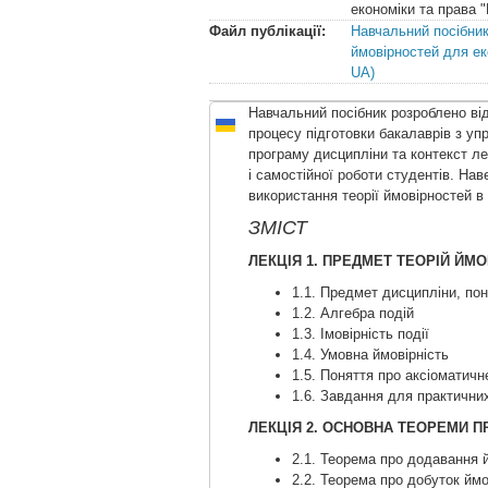
економіки та права "
Файл публікації:
Навчальний посібник 
ймовірностей для ек
UA)
Навчальний посібник розроблено ві
процесу підготовки бакалаврів з уп
програму дисципліни та контекст л
і самостійної роботи студентів. Нав
використання теорії ймовірностей в
ЗМІСТ
ЛЕКЦІЯ 1. ПРЕДМЕТ ТЕОРІЙ ЙМ
1.1. Предмет дисципліни, пон
1.2. Алгебра подій
1.3. Імовірність події
1.4. Умовна ймовірність
1.5. Поняття про аксіоматичн
1.6. Завдання для практичних
ЛЕКЦІЯ 2. ОСНОВНА ТЕОРЕМИ П
2.1. Теорема про додавання 
2.2. Теорема про добуток йм