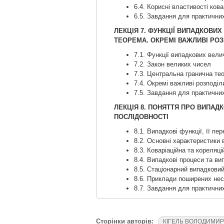
6.4. Корисні властивості кова
6.5. Завдання для практичних
ЛЕКЦІЯ 7. ФУНКЦІЇ ВИПАДКОВИ
ТЕОРЕМА. ОКРЕМІ ВАЖЛИВІ РОЗ
7.1. Функції випадкових вели
7.2. Закон великих чисел
7.3. Центральна гранична те
7.4. Окремі важливі розподіл
7.5. Завдання для практичних
ЛЕКЦІЯ 8. ПОНЯТТЯ ПРО ВИПАДК
ПОСЛІДОВНОСТІ
8.1. Випадкові функції, її пер
8.2. Основні характеристики 
8.3. Коваріаційна та кореляці
8.4. Випадкові процеси та ви
8.5. Стаціонарний випадкови
8.6. Приклади поширених нес
8.7. Завдання для практичних
Сторінки авторів:
КІГЕЛЬ ВОЛОДИМИ