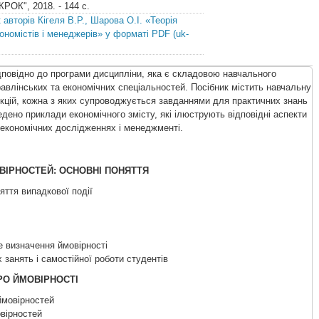
КРОК", 2018. - 144 с.
авторів Кігеля В.Р., Шарова О.І. «Теорія
ономістів і менеджерів» у форматі PDF (uk-
дповідно до програми дисципліни, яка є складовою навчального
равлінських та економічних спеціальностей. Посібник містить навчальну
екцій, кожна з яких супроводжується завданнями для практичних знань
едено приклади економічного змісту, які ілюструють відповідні аспекти
 економічних дослідженнях і менеджменті.
ОВІРНОСТЕЙ: ОСНОВНІ ПОНЯТТЯ
яття випадкової події
е визначення ймовірності
 занять і самостійної роботи студентів
РО ЙМОВІРНОСТІ
ймовірностей
овірностей