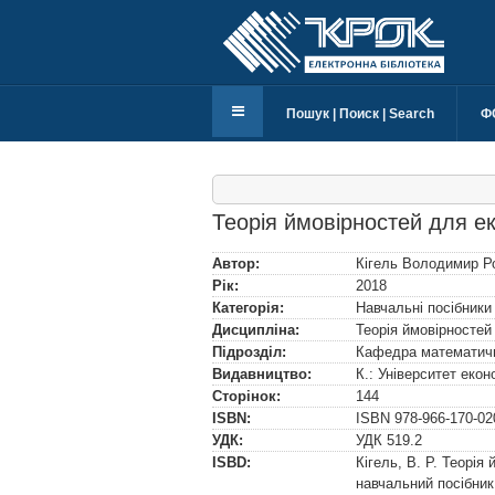
Пошук | Поиск | Search
Ф
Теорія ймовірностей для ек
Автор:
Кігель Володимир Р
Рік:
2018
Категорія:
Навчальні посібники
Дисципліна:
Теорія ймовірностей
Підрозділ:
Кафедра математичн
Видавництво:
К.: Університет еко
Сторінок:
144
ISBN:
ISBN
978-966-170-02
УДК:
УДК
519.2
ISBD:
Кігель, В. Р. Теорія
навчальний посібник /