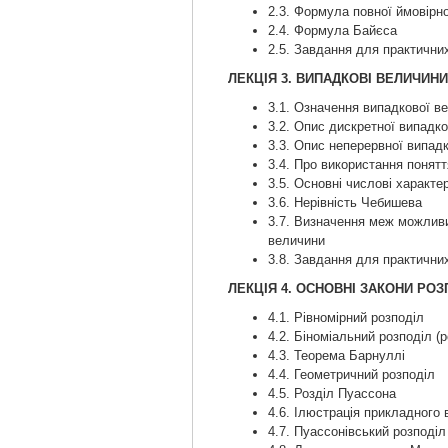
2.3. Формула повної ймовірно
2.4. Формула Байєса
2.5. Завдання для практичних
ЛЕКЦІЯ 3. ВИПАДКОВІ ВЕЛИЧИНИ
3.1. Означення випадкової в
3.2. Опис дискретної випадк
3.3. Опис неперервної випад
3.4. Про використання понят
3.5. Основні числові характ
3.6. Нерівність Чебишева
3.7. Визначення меж можливи
величини
3.8. Завдання для практичних
ЛЕКЦІЯ 4. ОСНОВНІ ЗАКОНИ РО
4.1. Рівномірний розподіл
4.2. Біноміальний розподіл (
4.3. Теорема Барнуллі
4.4. Геометричний розподіл
4.5. Розділ Пуассона
4.6. Ілюстрація прикладного
4.7. Пуассонівський розподіл