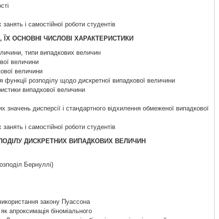
сті
 занять і самостійної роботи студентів
, ЇХ ОСНОВНІ ЧИСЛОВІ ХАРАКТЕРИСТИКИ
еличини, типи випадкових величин
ової величини
кової величини
тя функції розподілу щодо дискретної випадкової величини
еристики випадкової величини
х значень дисперсії і стандартного відхилення обмеженої випадкової
 занять і самостійної роботи студентів
ЗПОДІЛУ ДИСКРЕТНИХ ВИПАДКОВИХ ВЕЛИЧИН
розподіл Бернуллі)
 використання закону Пуассона
 як апроксимація біноміального