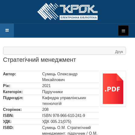
Друк
Стратегічний менеджмент
Автор:
Сумець Олександр
Михайлович
Рік:
2021
Категорія:
Підручники
Підрозділ:
Кафедра управлінських
технологій
Сторінок:
208
ISBN:
ISBN
978-966-610-241-9
УДК:
УДК
005.21(075)
ISBD:
Сумець О.М. Стратегічний
менеджмент: підручник / О.М.