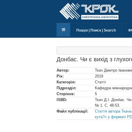
Пошук | Поиск | Search
Ф
Донбас. Чи є вихід з глухог
Автор:
Ткач Дмитро Іванов
Рік:
2019
Категорія:
Статті
Підрозділ:
Кафедра міжнародних
Сторінок:
5
ISBD:
Ткач Д.І. Донбас. Чи
№ 1. С. 48-53.
Файл публікації:
Стаття автора Ткача 
кута?» у форматі PD