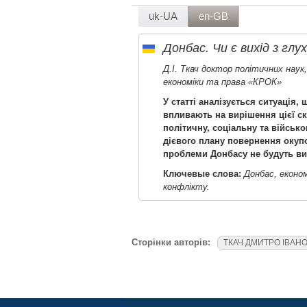
uk-UA
en-GB
Донбас. Чи є вихід з глу
Д.І. Ткач доктор політичних нау
економіки та права «КРОК»
У статті аналізується ситуація,
впливають на вирішення цієї с
політичну, соціальну та військ
дієвого плану повернення окупо
проблеми Донбасу не будуть ви
Ключевые слова:
Донбас, економ
конфлікту.
Сторінки авторів:
ТКАЧ ДМИТРО ІВАН