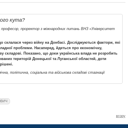
хого кута?
к, професор, проректор з міжнародних питань ВНЗ «Університет
 що склалася через війну на Донбасі. Досліджуються фактори, які
кладної проблеми. Насаперед, йдеться про економічну,
ову складові. Показано, що доки українська влада не розробить
ваних територій Донецької та Луганської областей, доти
рішені.
ічна, політична, соціальна та військова складові стагнації
ОВИЧ
вгору