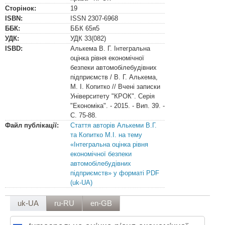
Сторінок:
19
ISBN:
ISSN
2307-6968
ББК:
ББК
65я5
УДК:
УДК
33(082)
ISBD:
Алькема В. Г. Інтегральна
оцінка рівня економічної
безпеки автомобілебудівних
підприємств / В. Г. Алькема,
М. І. Копитко // Вчені записки
Університету "КРОК". Серія
"Економіка". - 2015. - Вип. 39. -
С. 75-88.
Файл публікації:
Стаття авторів Алькеми В.Г.
та Копитко М.І. на тему
«Інтегральна оцінка рівня
економічної безпеки
автомобілебудівних
підприємств» у форматі PDF
(uk-UA)
uk-UA
ru-RU
en-GB