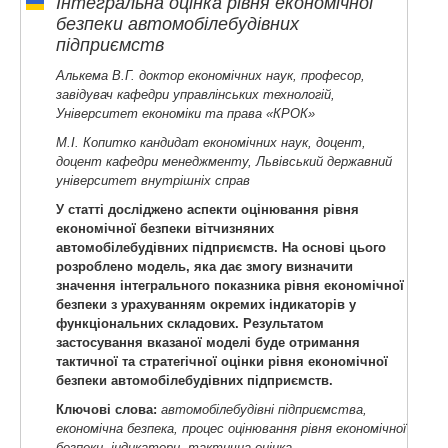
Інтегральна оцінка рівня економічної
безпеки автомобілебудівних
підприємств
Алькема В.Г. доктор економічних наук, професор,
завідувач кафедри управлінських технологій,
Університет економіки та права «КРОК»
М.І. Копитко кандидат економічних наук, доцент,
доцент кафедри менеджменту, Львівський державний
університет внутрішніх справ
У статті досліджено аспекти оцінювання рівня
економічної безпеки вітчизняних
автомобілебудівних підприємств. На основі цього
розроблено модель, яка дає змогу визначити
значення інтегрального показника рівня економічної
безпеки з урахуванням окремих індикаторів у
функціональних складових. Результатом
застосування вказаної моделі буде отримання
тактичної та стратегічної оцінки рівня економічної
безпеки автомобілебудівних підприємств.
Ключові слова:
автомобілебудівні підприємства,
економічна безпека, процес оцінювання рівня економічної
безпеки, індикатори, тактична оцінка.