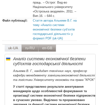
праць. – Острог: Вид-во
Національного університету
«Острозька академія», 2011. –
Вип.16. – 644 с.
Файл публікації:
Стаття автора Алькеми В.Г. на
тему «Аналіз системи
економічної безпеки суб’єктів
господарської діяльності» у
форматі PDF (uk-UA)
uk-UA
ru-RU
en-GB
Аналіз системи економічної безпеки
суб'єктів господарської діяльності
Алькема В. Г., кандидат технічних наук, професор
кафедри менеджменту зовнішньоекономічної діяльності
та логістики Університету економіки та права "КРОК"
У статті представлено результати анкетування
менеджерів щодо особливостей формування та
організації системи економічної безпеки підприємств
в сучасних умовах. Виділено та проранжовано
завдання та функції системи економічної безпеки.