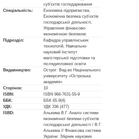
суб’єктів господарювання
Спеціальність:
Економіка підприємства
,
Економічна безпека суб’єктів
господарської діяльності
,
Управління фінансово-
економічною безпекою
Підрозділ:
Кафедра управлінських
технологій, Навчально-
науковий Інститут
магістерської підготовки та
післядипломної освіти
Видавництво:
Острог: Вид-во Національного
університету «Острозька
академія»
Сторінок:
10
ISBN:
ISBN
966-7631-55-9
ББК:
ББК
65.9(4)
УДК:
УДК
336 (477)
ISBD:
Алькема В.Г. Аналіз системи
економічної безпеки суб’єктів
господарської діяльності / В.Г.
Алькема // Фінансова система
України: Збірник наукових