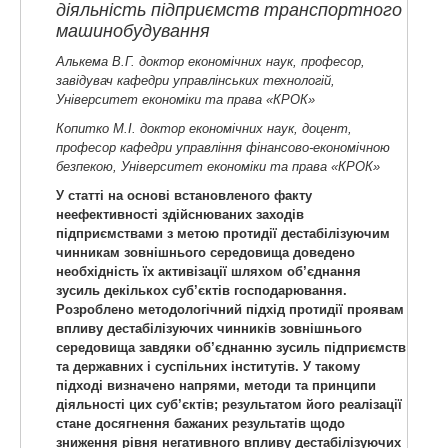
діяльність підприємств транспортного
машинобудування
Алькема В.Г. доктор економічних наук, професор,
завідувач кафедри управлінських технологій,
Університет економіки та права «КРОК»
Копитко М.І. доктор економічних наук, доцент,
професор кафедри управління фінансово-економічною
безпекою, Університет економіки та права «КРОК»
У статті на основі встановленого факту
неефективності здійснюваних заходів
підприємствами з метою протидії дестабілізуючим
чинникам зовнішнього середовища доведено
необхідність їх активізації шляхом об’єднання
зусиль декількох суб’єктів господарювання.
Розроблено методологічний підхід протидії проявам
впливу дестабілізуючих чинників зовнішнього
середовища завдяки об’єднанню зусиль підприємств
та державних і суспільних інститутів. У такому
підході визначено напрями, методи та принципи
діяльності цих суб’єктів; результатом його реалізації
стане досягнення бажаних результатів щодо
зниження рівня негативного впливу дестабілізуючих