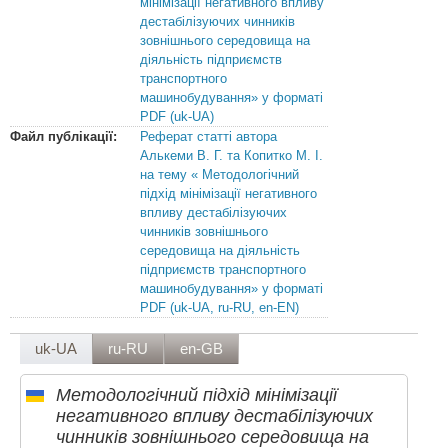
мінімізації негативного впливу
дестабілізуючих чинників
зовнішнього середовища на
діяльність підприємств
транспортного
машинобудування» у форматі
PDF (uk-UA)
Файл публікації:
Реферат статті автора
Алькеми В. Г. та Копитко М. І.
на тему « Методологічний
підхід мінімізації негативного
впливу дестабілізуючих
чинників зовнішнього
середовища на діяльність
підприємств транспортного
машинобудування» у форматі
PDF (uk-UA, ru-RU, en-EN)
uk-UA
ru-RU
en-GB
Методологічний підхід мінімізації
негативного впливу дестабілізуючих
чинників зовнішнього середовища на