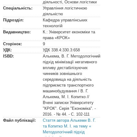
діяльності, Основи логістики
Спеціальність:
Управління логістичною
діяльністю
Підрозділ:
Кафедра управлінських
технологій
Видавництво:
К.: Університет економіки та
права «КРОК»
Сторінок:
9
УДК:
УДК
338.4:330.3:658
ISBD:
Алькема, В. Г. Методологічний
підхід мінімізації негативного
впливу дестабілізуючих
чинників зовнішнього
середовища на діяльність
підприємств транспортного
машинобудування / В. Г.
Алькема, М. І. Копитко //
Вчені записки Університету
"КРОК". Серія "Економіка". -
2016. - № 44. - С. 102-111
Файл публікації:
Стаття автора Алькеми В. Г.
та Копитко М. І. на тему «
Методологічний підхід