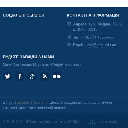
СОЦІАЛЬНІ СЕРВІСИ
КОНТАКТНА ІНФОРМАЦІЯ
Адреса:
вул. Табірна, 30-32,
м. Київ, 03113
Тел.:
+38 044 455-57-57
Email:
krok@krok.edu.ua
БУДЬТЕ ЗАВЖДИ З НАМИ
Ми в Соціальних Мережах. Слідуйте за нами.
Ви тут:
Головна
Статті
Шлях Угорщини до євроатлантичної
інтеграції (політико-правовий аспект)
© 2013-2026 - Бібліотека Університету «КРОК»
Карта сайту