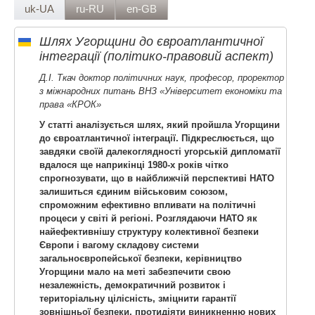
uk-UA
ru-RU
en-GB
Шлях Угорщини до євроатлантичної
інтеграції (політико-правовий аспект)
Д.І. Ткач доктор політичних наук, професор, проректор
з міжнародних питань ВНЗ «Університет економіки та
права «КРОК»
У статті аналізується шлях, який пройшла Угорщини
до євроатлантичної інтеграції. Підкреслюється, що
завдяки своїй далекоглядності угорській дипломатії
вдалося ще наприкінці 1980-х років чітко
спрогнозувати, що в найближчій перспективі НАТО
залишиться єдиним військовим союзом,
спроможним ефективно впливати на політичні
процеси у світі й регіоні. Розглядаючи НАТО як
найефективнішу структуру колективної безпеки
Європи і вагому складову системи
загальноєвропейської безпеки, керівництво
Угорщини мало на меті забезпечити свою
незалежність, демократичний розвиток і
територіальну цілісність, зміцнити гарантії
зовнішньої безпеки, протидіяти виникненню нових