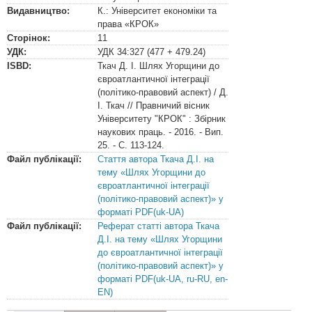
Видавництво:
К.: Університет економіки та
права «КРОК»
Сторінок:
11
УДК:
УДК
34:327 (477 + 479.24)
ISBD:
Ткач Д. І. Шлях Угорщини до
євроатлантичної інтеграції
(політико-правовий аспект) / Д.
І. Ткач // Правничий вісник
Університету "КРОК" : Збірник
наукових праць. - 2016. - Вип.
25. - С. 113-124.
Файл публікації:
Стаття автора Ткача Д.І. на
тему «Шлях Угорщини до
євроатлантичної інтеграції
(політико-правовий аспект)» у
форматі PDF(uk-UA)
Файл публікації:
Реферат статті автора Ткача
Д.І. на тему «Шлях Угорщини
до євроатлантичної інтеграції
(політико-правовий аспект)» у
форматі PDF(uk-UA, ru-RU, en-
EN)