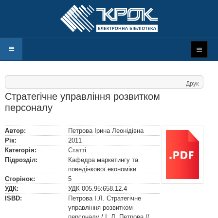
Друк
Стратегічне управління розвитком
персоналу
Автор:
Петрова Ірина Леонідівна
Рік:
2011
Категорія:
Статті
Підрозділ:
Кафедра маркетингу та
поведінкової економіки
Сторінок:
5
УДК:
УДК
005.95:658.12.4
ISBD:
Петрова І.Л. Стратегічне
управління розвитком
персоналу / І. Л. Петрова //