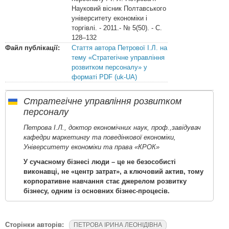
Науковий вісник Полтавського
університету економіки і
торгівлі. - 2011.- № 5(50). - С.
128–132
Файл публікації:
Стаття автора Петрової І.Л. на
тему «Стратегічне управління
розвитком персоналу» у
форматі PDF (uk-UA)
Стратегічне управління розвитком
персоналу
Петрова І.Л., доктор економічних наук, проф.,завідувач
кафедри маркетингу та поведінкової економіки,
Університету економіки та права «КРОК»
У сучасному бізнесі люди – це не безособисті
виконавці, не «центр затрат», а ключовий актив, тому
корпоративне навчання стає джерелом розвитку
бізнесу, одним із основних бізнес-процесів.
Сторінки авторів:
ПЕТРОВА ІРИНА ЛЕОНІДІВНА