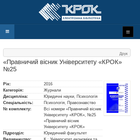
Друк
«Правничий вісник Університету «КРОК»
№25
Рік:
2016
Категорія:
Журнали
Дисципліна:
Юридичні науки, Психологія
Спеціальність:
Психологія
,
Правознавство
№ комплекту:
Всі номери «Правничий вісник
Університету «КРОК», №25
«Правничий вісник
Університету «КРОК»
Підрозділ:
Юридичний факультет
Видавництво:
К.: Університет економіки та