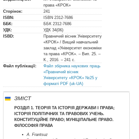
права «КРОК»
Сторінок:
241
ISBN:
ISBN
2312-7686
ББК:
ББК
2312-7686
УДК:
УДК
34(06)
ISBD:
Правничий вісник Університету
«КРОК» / Вищий навчальний
заклад «Університет економіки
та права «КРОК». – Вип. 25. –
К., 2016. – 241 с.
Файл публікації:
Файл збірника наукових праць
«Правничий вісник
Університету «КРОК» №25 у
форматі PDF (uk-UA)
ЗМІСТ
РОЗДІЛ 1. ТЕОРІЯ ТА ІСТОРІЯ ДЕРЖАВИ І ПРАВА;
ІСТОРІЯ ПОЛІТИЧНИХ ТА ПРАВОВИХ УЧЕНЬ.
КОНСТИТУЦІЙНЕ ПРАВО; МУНІЦІПАЛЬНЕ ПРАВО.
ФІЛОСОФІЯ ПРАВА
A. Frantsuz