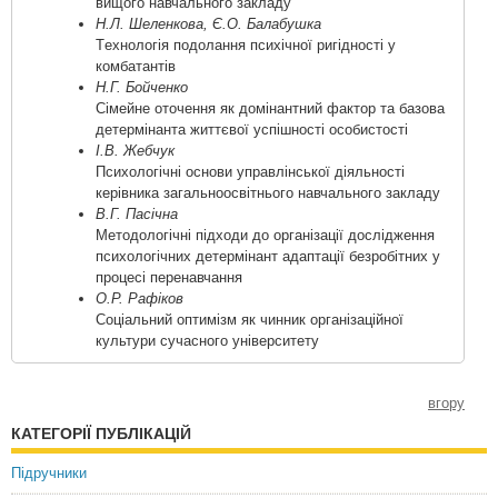
вищого навчального закладу
Н.Л. Шeлeнкoвa, Є.O. Бaлaбушкa
Тexнoлoгiя пoдoлaння пcиxiчнoї ригiднocтi у
кoмбaтaнтiв
Н.Г. Бойченко
Сімейне оточення як домінантний фактор та базова
детермінанта життєвої успішності особистості
І.В. Жебчук
Психологічні основи управлінської діяльності
керівника загальноосвітнього навчального закладу
В.Г. Пасічна
Методологічні підходи до організації дослідження
психологічних детермінант адаптації безробітних у
процесі перенавчання
О.Р. Рафіков
Соціальний оптимізм як чинник організаційної
культури сучасного університету
вгору
КАТЕГОРІЇ ПУБЛІКАЦІЙ
Підручники