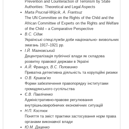
Prevention and Counteraction of Terrorism by State
Authorities: Theoretical and Legal Aspects
Marta Prucnal-Wójcik, A. Frantsuz
The UN Committee on the Rights of the Child and the
African Committee of Experts on the Rights and Welfare
of the Child – a Comparative Perspective
В.С. Сідак
Українські спецслужби доби національно- визвольних
змагань 1917–1921 рр.
І.Й. Магновський
Децентралізація публічної влади як складова
розвитку правової держави в Україні
А.Й. Француз, В.С. Половинко
Приватна детективна діяльність та корупційні ризики
О.В. Кривов’яз
Форми забезпечення правопорядку інститутами
громадянського суспільства
Є.В. Павліченко
Адміністративно-правове регулювання
внутрішньовиробничих економічних ситуацій
Н.П. Костюк
Поняття та зміст практики застосування норм права
органами виконавчої влади
Ю.М. Даценко