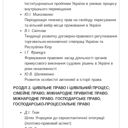
Інституціональні проблеми України в умовах процесу
внутрішнього переміщення
Ю.І. Миколаєнко
Періодизація генезису прав на свободу пересування
та вільний вибір місця проживання в Україні
В.І. Світлак
Тенденції розвитку договірно-правового регулювання
торговельно-економічної співпраці України та
Республіки Кіпр
І.Г. Француз
Формування правових засад діяльності органів
примусового виконання судових рішень в Україні в
роки незалежності
Ю.В. Шеляженко
Розвиток особистої автономії в історії права
РОЗДІЛ 2. ЦИВІЛЬНЕ ПРАВО І ЦИВІЛЬНИЙ ПРОЦЕС;
СІМЕЙНЕ ПРАВО; МІЖНАРОДНЕ ПРИВАТНЕ ПРАВО.
МІЖНАРОДНЕ ПРАВО. ГОСПОДАРСЬКЕ ПРАВО,
ГОСПОДАРСЬКО-ПРОЦЕСУАЛЬНЕ ПРАВО
Д.І. Ткач
Шлях Угорщини до євроатлантичної інтеграції
(політико-правовий аспект)