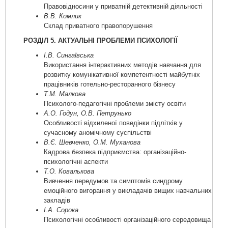
Правовідносини у приватній детективній діяльності
В.В. Комлик
Склад приватного правопорушення
РОЗДІЛ 5. АКТУАЛЬНІ ПРОБЛЕМИ ПСИХОЛОГІЇ
І.В. Сингаївська
Використання інтерактивних методів навчання для
розвитку комунікативної компетентності майбутніх
працівників готельно-ресторанного бізнесу
Т.М. Малкова
Психолого-педагогічні проблеми змісту освіти
А.О. Годун, О.В. Петрунько
Особливості відхиленої поведінки підлітків у
сучасному аномічному суспільстві
В.Є. Шевченко, О.М. Муханова
Кадрова безпека підприємства: організаційно-
психологічні аспекти
Т.О. Ковалькова
Вивчення передумов та симптомів синдрому
емоційного вигорання у викладачів вищих навчальних
закладів
І.А. Сорока
Психологічні особливості організаційного середовища