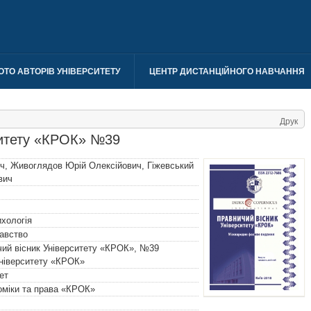
ОТО АВТОРІВ УНІВЕРСИТЕТУ
ЦЕНТР ДИСТАНЦІЙНОГО НАВЧАННЯ
Друк
ситету «КРОК» №39
ич
,
Живоглядов Юрій Олексійович
,
Гіжевський
вич
хологія
авство
чий вісник Університету «КРОК», №39
Університету «КРОК»
ет
номіки та права «КРОК»