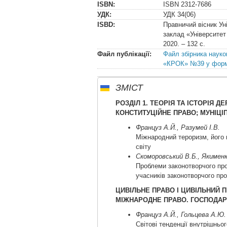
ISBN:
ISBN
2312-7686
УДК:
УДК
34(06)
ISBD:
Правничий вісник У
заклад «Університет 
2020. – 132 с.
Файл публікації:
Файл збірника науко
«КРОК» №39 у форма
ЗМІСТ
РОЗДІЛ 1. ТЕОРІЯ ТА ІСТОРІЯ Д
КОНСТИТУЦІЙНЕ ПРАВО; МУНІЦІ
Француз А.Й., Разумей І.В.
Міжнародний тероризм, його п
світу
Скоморовський В.Б., Якименк
Проблеми законотворчого про
учасників законотворчого про
ЦИВІЛЬНЕ ПРАВО І ЦИВІЛЬНИЙ 
МІЖНАРОДНЕ ПРАВО. ГОСПОДАР
Француз А.Й., Гольцева А.Ю.
Світові тенденції внутрішнь