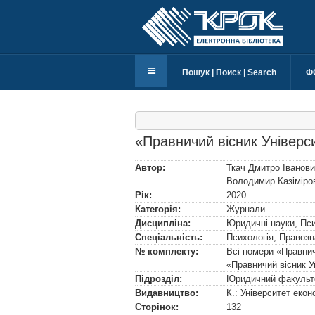
Пошук | Поиск | Search
Ф
«Правничий вісник Універ
Автор:
Ткач Дмитро Іванов
Володимир Казіміро
Рік:
2020
Категорія:
Журнали
Дисципліна:
Юридичні науки, Пси
Спеціальність:
Психологія
,
Правозн
№ комплекту:
Всі номери «Правни
«Правничий вісник 
Підрозділ:
Юридичний факульт
Видавництво:
К.: Університет еко
Сторінок:
132