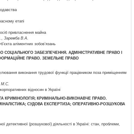
нодавства
часному етапі
посіб привласнення майна
., Заремба В.А.
б’єкта аліментних зобов’язань
АВО СОЦІАЛЬНОГО ЗАБЕЗПЕЧЕННЯ. АДМІНІСТРАТИВНЕ ПРАВО І
НФОРМАЦІЙНЕ ПРАВО. ЗЕМЕЛЬНЕ ПРАВО
улювання виконання трудової функції працівником поза приміщенням
 М.С.
корпоративних відносин в Україні
 ТА КРИМІНОЛОГІЯ; КРИМІНАЛЬНО-ВИКОНАВЧЕ ПРАВО.
МІНАЛІСТИКА; СУДОВА ЕКСПЕРТИЗА; ОПЕРАТИВНО-РОЗШУКОВА
ї детективної (розшукової) діяльності в Україні: стан, проблеми,