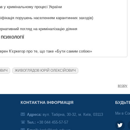
ав у кримінальному процесі України
.
ліфікація порушень населенням карантинних заходів)
ернативний погляд на криміналізацію діяння
 ПСИХОЛОГІЇ
ерен К'єркегор про те, що таке «Бути самим собою»
ОВИЧ
ЖИВОГЛЯДОВ ЮРІЙ ОЛЕКСІЙОВИЧ
вгору
КОНТАКТНА ІНФОРМАЦІЯ
БУДЬТ
Ми в Со
Адреса:
вул. Табірна, 30-32, м. Київ, 03113
Тел.:
+38 044 455-57-57