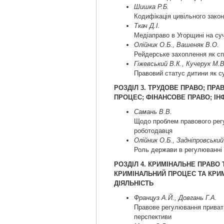
Шишка Р.Б.
Кодифікація цивільного зако
Ткач Д.І.
Медіаправо в Угорщині на су
Олійник О.Б., Вашеняк В.О.
Рейдерське захоплення як с
Гіжевський В.К., Кучерук М.В
Правовий статус дитини як су
РОЗДІЛ 3. ТРУДОВЕ ПРАВО; ПР
ПРОЦЕС; ФІНАНСОВЕ ПРАВО; І
Самань В.В.
Щодо проблем правового рег
роботодавця
Олійник О.Б., Задніпровський
Роль держави в регулюванні 
РОЗДІЛ 4. КРИМІНАЛЬНЕ ПРАВО
КРИМІНАЛЬНИЙ ПРОЦЕС ТА КРИ
ДІЯЛЬНІСТЬ
Француз А.Й., Довгань Г.А.
Правове регулювання приватно
перспективи