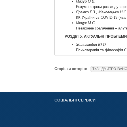
Мазур О.В.
Розумні строки розгляду спр
Яремко Г.З., Маковецька Н.Є
КК України vs COVID-19 (ква
Міщук М.С.
Незаконне збагачення – альт
РОЗДІЛ 5. АКТУАЛЬНІ ПРОБЛЕМИ
Живоглядов Ю.О.
Психотерапія та філософія С
Сторінки авторів:
ТКАЧ ДМИТРО ІВАН
СОЦІАЛЬНІ СЕРВІСИ