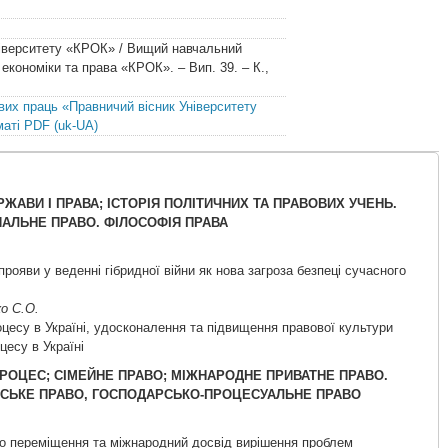
ніверситету «КРОК» / Вищий навчальний
економіки та права «КРОК». – Вип. 39. – К.,
вих праць «Правничий вісник Університету
ті PDF (uk-UA)
ЕРЖАВИ І ПРАВА; ІСТОРІЯ ПОЛІТИЧНИХ ТА ПРАВОВИХ УЧЕНЬ.
ПАЛЬНЕ ПРАВО. ФІЛОСОФІЯ ПРАВА
рояви у веденні гібридної війни як нова загроза безпеці сучасного
о С.О.
цесу в Україні, удосконалення та підвищення правової культури
цесу в Україні
ПРОЦЕС; СІМЕЙНЕ ПРАВО; МІЖНАРОДНЕ ПРИВАТНЕ ПРАВО.
СЬКЕ ПРАВО, ГОСПОДАРСЬКО-ПРОЦЕСУАЛЬНЕ ПРАВО
ого переміщення та міжнародний досвід вирішення проблем