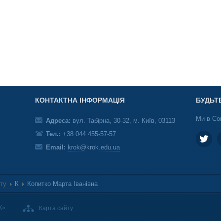
КОНТАКТНА ІНФОРМАЦІЯ
БУДЬТ
Ми в Со
Адреса:
вул. Табірна, 30-32, м. Київ, 03113
Тел.:
+38 044 455-57-57
Email:
krok@krok.edu.ua
ету
К
Копитко Марта Іванівна
К»
Карта сайту