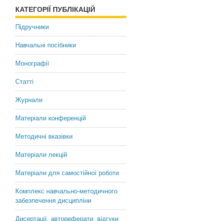
доцент
КАТЕГОРІЇ ПУБЛІКАЦІЙ
Підручники
Kopytko, Marta Ivanivna
Candidate of Economic
Навчальні посібники
Sciences, Associate Professor
Монографії
Статті
Журнали
Матеріали конференцій
Методичні вказівки
Матеріали лекцій
Матеріали для самостійної роботи
Комплекс навчально-методичного
забезпечення дисципліни
Дисертації, автореферати, відгуки