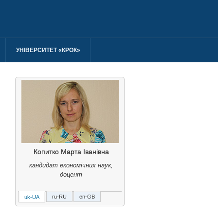
УНІВЕРСИТЕТ «КРОК»
Копитко Марта Іванівна
кандидат економічних наук,
доцент
ru-RU
en-GB
uk-UA
Копытко Марта Ивановна
кандидат экономических наук,