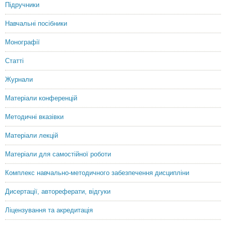
Kopytko, Marta Ivanivna
Підручники
Candidate of Economic Sciences, Associate Professor
Навчальні посібники
Монографії
Статті
Журнали
Матеріали конференцій
Методичні вказівки
Матеріали лекцій
Матеріали для самостійної роботи
Комплекс навчально-методичного забезпечення дисципліни
Дисертації, автореферати, відгуки
Ліцензування та акредитація