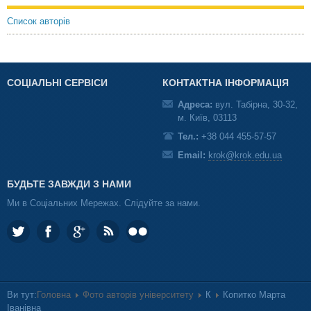
Список авторів
СОЦІАЛЬНІ СЕРВІСИ
КОНТАКТНА ІНФОРМАЦІЯ
Адреса:
вул. Табірна, 30-32,
м. Київ, 03113
Тел.:
+38 044 455-57-57
Email:
krok@krok.edu.ua
БУДЬТЕ ЗАВЖДИ З НАМИ
Ми в Соціальних Мережах. Слідуйте за нами.
Ви тут:
Головна
Фото авторів університету
К
Копитко Марта
Іванівна