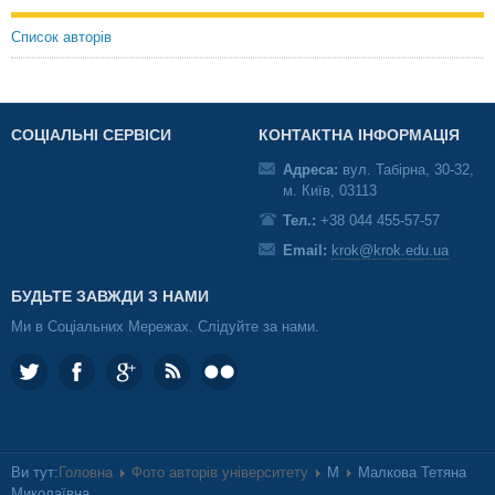
Список авторів
СОЦІАЛЬНІ СЕРВІСИ
КОНТАКТНА ІНФОРМАЦІЯ
Адреса:
вул. Табірна, 30-32,
м. Київ, 03113
Тел.:
+38 044 455-57-57
Email:
krok@krok.edu.ua
БУДЬТЕ ЗАВЖДИ З НАМИ
Ми в Соціальних Мережах. Слідуйте за нами.
Ви тут:
Головна
Фото авторів університету
М
Малкова Тетяна
Миколаївна