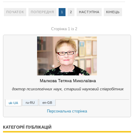
ПОЧАТОК
ПОПЕРЕДНЯ
1
2
НАСТУПНА
КІНЕЦЬ
Сторінка 1 із 2
Малкова Тетяна Миколаївна
доктор психологічних наук, старший науковий співробітник
ru-RU
en-GB
uk-UA
Малкова Татьяна Николаевна
Персональна сторінка
доктор психологических наук, старший научный сотрудник
КАТЕГОРІЇ ПУБЛІКАЦІЙ
Tetiana Mykolaivna Malkova