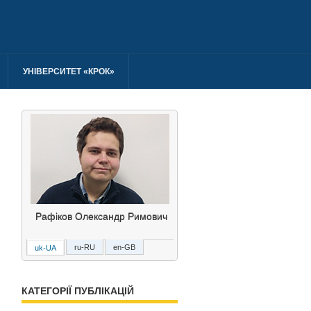
УНІВЕРСИТЕТ «КРОК»
Рафіков Олександр Римович
ru-RU
en-GB
uk-UA
Рафиков Александр Римович
Rafikov Olexandr Rymovych
КАТЕГОРІЇ ПУБЛІКАЦІЙ