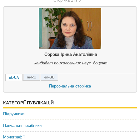
Сторінка 1 із 5
Сорока Ірина Анатоліївна
кандидат психологічних наук, доцент
ru-RU
en-GB
uk-UA
Сорока Ирина Анатольевна
Персональна сторінка
кандидат психологических наук, доцент
КАТЕГОРІЇ ПУБЛІКАЦІЙ
Soroka, I. A.
Candidate of Psychological Sciences, Associate Professor
Підручники
Навчальні посібники
Монографії