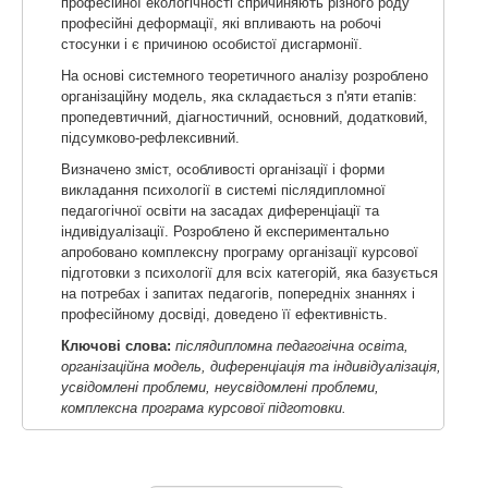
професійної екологічності спричиняють різного роду
професійні деформації, які впливають на робочі
стосунки і є причиною особистої дисгармонії.
На основі системного теоретичного аналізу розроблено
організаційну модель, яка складається з п'яти етапів:
пропедевтичний, діагностичний, основний, додатковий,
підсумково-рефлексивний.
Визначено зміст, особливості організації і форми
викладання психології в системі післядипломної
педагогічної освіти на засадах диференціації та
індивідуалізації. Розроблено й експериментально
апробовано комплексну програму організації курсової
підготовки з психології для всіх категорій, яка базується
на потребах і запитах педагогів, попередніх знаннях і
професійному досвіді, доведено її ефективність.
Ключові слова:
післядипломна педагогічна освіта,
організаційна модель, диференціація та індивідуалізація,
усвідомлені проблеми, неусвідомлені проблеми,
комплексна програма курсової підготовки.