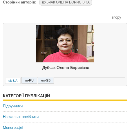
Сторінки авторів:
ДУБЧАК ОЛЕНА БОРИСІВНА
вгору
Дубчак Олена Борисівна
ru-RU
en-GB
uk-UA
Дубчак Елена Борисовна
КАТЕГОРІЇ ПУБЛІКАЦІЙ
Dubchak Elena Borisovna
Підручники
Навчальні посібники
Монографії