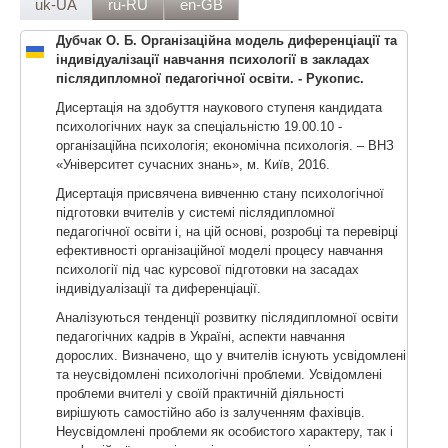
uk-UA
ru-RU
en-GB
Дубчак О. Б. Організаційна модель диференціації та
індивідуалізації навчання психології в закладах
післядипломної педагогічної освіти. - Рукопис.
Дисертація на здобуття наукового ступеня кандидата
психологічних наук за спеціальністю 19.00.10 -
організаційна психологія; економічна психологія. – ВНЗ
«Університет сучасних знань», м. Київ, 2016.
Дисертація присвячена вивченню стану психологічної
підготовки вчителів у системі післядипломної
педагогічної освіти і, на цій основі, розробці та перевірці
ефективності організаційної моделі процесу навчання
психології під час курсової підготовки на засадах
індивідуалізації та диференціації.
Аналізуються тенденції розвитку післядипломної освіти
педагогічних кадрів в Україні, аспекти навчання
дорослих. Визначено, що у вчителів існують усвідомлені
та неусвідомлені психологічні проблеми. Усвідомлені
проблеми вчителі у своїй практичній діяльності
вирішують самостійно або із залученням фахівців.
Неусвідомлені проблеми як особистого характеру, так і