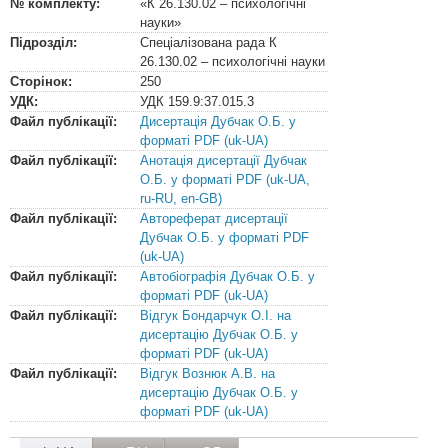
№ комплекту:
«К 26.130.02 – психологічні
науки»
Підрозділ:
Спеціалізована рада К
26.130.02 – психологічні науки
Сторінок:
250
УДК:
УДК
159.9:37.015.3
Файл публікації:
Дисертація Дубчак О.Б. у
форматі PDF (uk-UA)
Файл публікації:
Анотація дисертації Дубчак
О.Б. у форматі PDF (uk-UA,
ru-RU, en-GB)
Файл публікації:
Автореферат дисертації
Дубчак О.Б. у форматі PDF
(uk-UA)
Файл публікації:
Автобіографія Дубчак О.Б. у
форматі PDF (uk-UA)
Файл публікації:
Відгук Бондарчук О.І. на
дисертацію Дубчак О.Б. у
форматі PDF (uk-UA)
Файл публікації:
Відгук Вознюк А.В. на
дисертацію Дубчак О.Б. у
форматі PDF (uk-UA)