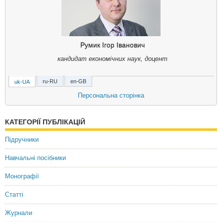
Румик Ігор Іванович
кандидат економічних наук, доцент
ru-RU
en-GB
uk-UA
Румык Игорь Иванович
Персональна сторінка
кадидат экономических наук, доцент
КАТЕГОРІЇ ПУБЛІКАЦІЙ
Rumyk Ihor Ivanovich
Ph.D., Assistant Professor
Підручники
Навчальні посібники
Монографії
Статті
Журнали