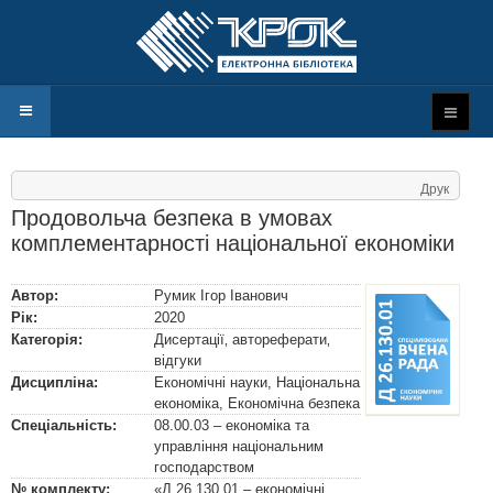
Друк
Продовольча безпека в умовах
комплементарності національної економіки
Автор:
Румик Ігор Іванович
Рік:
2020
Категорія:
Дисертації‚ автореферати‚
відгуки
Дисципліна:
Економічні науки, Національна
економіка, Економічна безпека
Спеціальність:
08.00.03 – економіка та
управління національним
господарством
№ комплекту:
«Д 26.130.01 – економічні