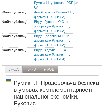
Румика І.І. у форматі PDF (uk-
UA)
Файл публікації:
Автобіографія Румика І.І. у
форматі PDF (uk-UA)
Файл публікації:
Відгук Лупенка Ю.О. на
дисертацію Румика І.І. у
форматі PDF (uk-UA)
Файл публікації:
Відгук Талавирі М.П. на
дисертацію Румика І.І. у
форматі PDF (uk-UA)
Файл публікації:
Відгук Федуна І.Л. на
дисертацію Румика І.І. у
форматі PDF (uk-UA)
uk-UA
ru-RU
en-GB
Румик І.І. Продовольча безпека
в умовах комплементарності
національної економіки. –
Рукопис.