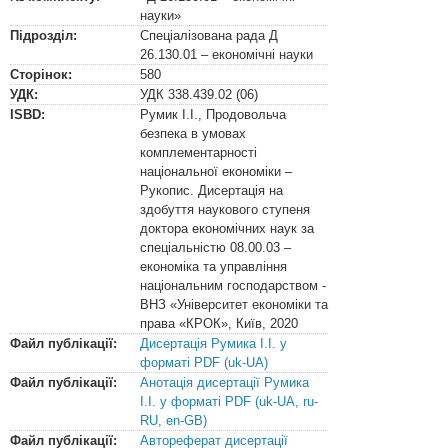
науки»
Підрозділ:
Спеціалізована рада Д
26.130.01 – економічні науки
Сторінок:
580
УДК:
УДК
338.439.02 (06)
ISBD:
Румик І.І., Продовольча
безпека в умовах
комплементарності
національної економіки –
Рукопис. Дисертація на
здобуття наукового ступеня
доктора економічних наук за
спеціальністю 08.00.03 –
економіка та управління
національним господарством -
ВНЗ «Університет економіки та
права «КРОК», Київ, 2020
Файл публікації:
Дисертація Румика І.І. у
форматі PDF (uk-UA)
Файл публікації:
Анотація дисертації Румика
І.І. у форматі PDF (uk-UA, ru-
RU, en-GB)
Файл публікації:
Автореферат дисертації