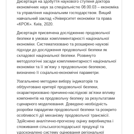
Дисертація на здобуття наукового ступеня доктора
економічних наук за спеціальністю 08.00.03 – економіка
та управління національним господарством. Вищий
навчальний заклад «Університет економіки та права
«КРОК». Київ, 2020.
Дисертація присвячена дослідженню продовольчої
безпеки в умовах комплементарності національної
економіки. Систематизовано та розширено наукові
підходи до дослідження продовольчої безпеки як
складової національної безпеки. Розвинуто
методологічні засади комплементарності національної
економіки та її зв’язку з продовольчою безпекою,
визначено її соціально-економічні параметри.
Узагальнено методики вибору індикаторів та
обґрунтовано критерії продовольчої безпеки,
охарактеризовано причинно-наслідкові зв’язки впливу
компонентів на продовольчу безпеку за результатами
сценарного моделювання. Доведено необхідність
розробки парадигми продовольчої безпеки та розкрито
особливості дії механізму продовольчої трансмісії.
Здійснено аналітично-прогнозну оцінку виробництва і
споживання сільськогосподарської продукції та
удосконалено систему оцінювання регіональної