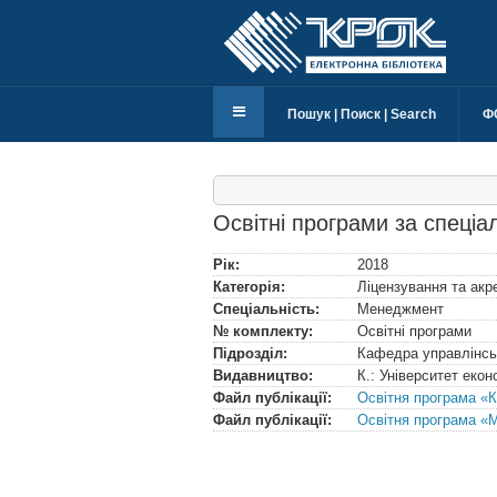
Пошук | Поиск | Search
Ф
Освітні програми за спеці
Рік:
2018
Категорія:
Ліцензування та акр
Спеціальність:
Менеджмент
№ комплекту:
Освітні програми
Підрозділ:
Кафедра управлінсь
Видавництво:
К.: Університет еко
Файл публікації:
Освітня програма «К
Файл публікації:
Освітня програма «