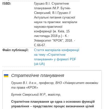
ISBD:
Грушко В.І. Стратегічне
планування /М.Р. Бутнік-
Сіверський, В.І.Грушко //
Актуальні питання сучасної
науки та практики: матеріали
науково-практичної
конференції (м. Київ, 15
листопада 2018 р.) - К.:
Університет "КРОК", 2018. -
С.66-67.
Файл публікації:
Стаття матеріалів конференції
на тему «Стратегічне
планування» у форматі PDF
(uk-UA)
Стратегічне планування
Грушко В.І. д.е.н., професор, ВНЗ «Університет екноміки
та права «КРОК»
Бутнік Сіверський М.Р., магістр,
Стратегічне планування це одна з основних функцій
управління – представляє процес визначення цілей