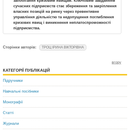
запобігання кризовим явищам. Ключовим завданням
сучасних підприємств стає збереження та закріплення
власних позицій на ринку через превентивне
управління діяльністю та недопущення поглиблення
кризових явищ і виникнення неплатоспроможності
підприємства.
Сторінки авторів:
ТРОЦ ІРИНА ВІКТОРІВНА
вгору
КАТЕГОРІЇ ПУБЛІКАЦІЙ
Підручники
Навчальні посібники
Монографії
Статті
Журнали