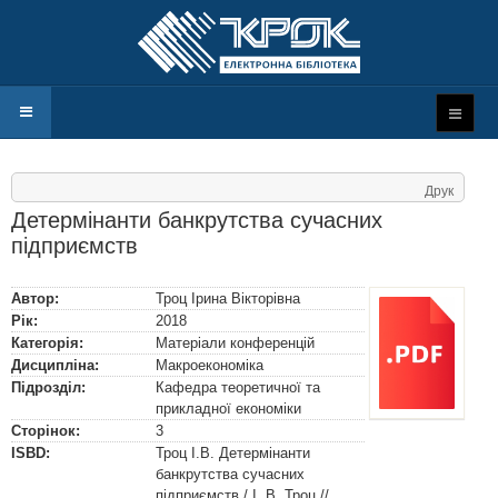
Друк
Детермінанти банкрутства сучасних
підприємств
Автор:
Троц Ірина Вікторівна
Рік:
2018
Категорія:
Матеріали конференцій
Дисципліна:
Макроекономіка
Підрозділ:
Кафедра теоретичної та
прикладної економіки
Сторінок:
3
ISBD:
Троц І.В. Детермінанти
банкрутства сучасних
підприємств / І. В. Троц //