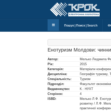
Пошук | Поиск | Search
Ф
Енотуризм Молдови: чинник
Автор:
Мелько Людмила Фе
Рік:
2015
Категорія:
Матеріали конферен
Дисципліна:
Географія туризму, 
Спеціальність:
Туризм
Підрозділ:
Факультет економік
Видавництво:
К.: НУХТ
Сторінок:
4
ISBD:
Мелько Л.Ф. Енотур
розвитку / Л.Ф. Мел
практичної конферен