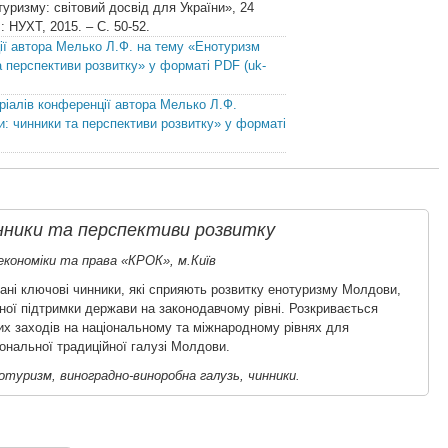
туризму: світовий досвід для України», 24
: НУХТ, 2015. – С. 50-52.
ії автора Мелько Л.Ф. на тему «Енотуризм
 перспективи розвитку» у форматі PDF (uk-
ріалів конференції автора Мелько Л.Ф.
: чинники та перспективи розвитку» у форматі
нники та перспективи розвитку
кономіки та права «КРОК», м.Київ
овані ключові чинники, які сприяють розвитку енотуризму Молдови,
ої підтримки держави на законодавчому рівні. Розкривається
х заходів на національному та міжнародному рівнях для
іональної традиційної галузі Молдови.
отуризм, виноградно-виноробна галузь, чинники.