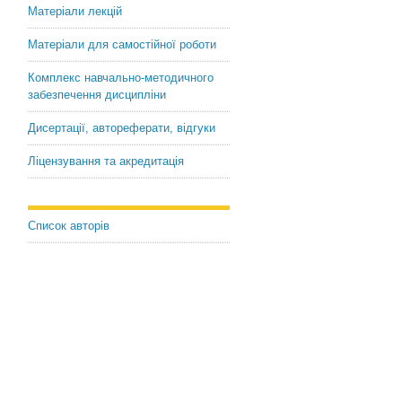
Матеріали лекцій
Матеріали для самостійної роботи
Комплекс навчально-методичного
забезпечення дисципліни
Дисертації, автореферати, відгуки
Ліцензування та акредитація
Энотуризм Молдовы: факторы и перспективы р
Список авторів
Л.Ф. Мелько, ВУЗ «Университет экономики и права« КРОК », г. Киев
В статье выделены и охарактеризованы ключевые факторы, которые 
энотуризма в Молдове, подчеркивается важность мощной поддержки 
уровне. Раскрывается важность проведения масштабных мероприятий
международном уровнях для популяризации виноделия как национал
Молдовы.
Ключевые слова:
виноделие, энотуризм, виноградно-винодельческ