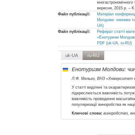
еногастрономічного 
вересня, 2015 р. – К.
Файл публікації:
Матеріал конференц
Молдови: чинники та
UA)
Файл публікації:
Реферат статті мате
«Енотуризм Молдови
PDF (uk-UA, ru-RU)
uk-UA
ru-RU
Енотуризм Молдови: чи
Л.Ф. Мелько, ВНЗ «Університет е
У статті виділені та охарактериз
підкреслюється важливість потужн
важливість проведення масштабни
популяризації виноробства як нац
Ключові слова:
виноробство, ен