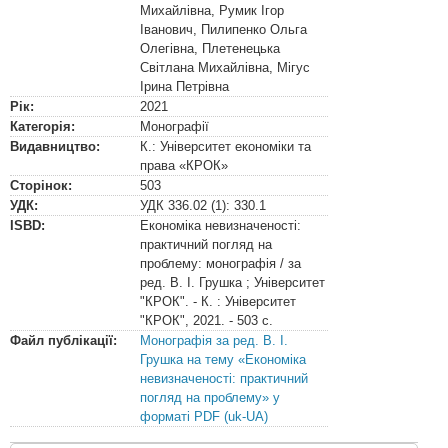
Михайлівна
,
Румик Ігор
Іванович
,
Пилипенко Ольга
Олегівна
,
Плетенецька
Світлана Михайлівна
,
Мігус
Ірина Петрівна
Рік:
2021
Категорія:
Монографії
Видавництво:
К.: Університет економіки та
права «КРОК»
Сторінок:
503
УДК:
УДК
336.02 (1): 330.1
ISBD:
Економіка невизначеності:
практичний погляд на
проблему: монографія / за
ред. В. І. Грушка ; Університет
"КРОК". - К. : Університет
"КРОК", 2021. - 503 с.
Файл публікації:
Монографія за ред. В. І.
Грушка на тему «Економіка
невизначеності: практичний
погляд на проблему» у
форматі PDF (uk-UA)