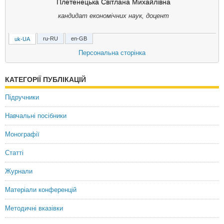
Плетенецька Світлана Михайлівна
кандидат економічних наук, доцент
ru-RU
en-GB
uk-UA
Плетенецкая Светлана Михайловна
Персональна сторінка
кандидат экономических наук, доцент
КАТЕГОРІЇ ПУБЛІКАЦІЙ
Pletenetska Svetlana M.
PhD in Economics, Associate Professor
Підручники
Навчальні посібники
Монографії
Статті
Журнали
Матеріали конференцій
Методичні вказівки