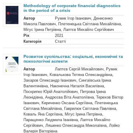
Methodology of corporate financial diagnostics
in the period of a crisis
Автор
Румик Ігор Іванович, Денисенко
Микола Павлович, Плетенецька Світлана Михайлівна,
Мігус Ірина Петрівна, Лаптєв Михайло Сергійович
Рік
2021
Категорія
Статті
Розвиток суспільства: соціальні, економічні та
психологічні аспекти
Автор
Лаптєв Сергій Михайлович, Румик
Ігор Іванович, Ковалькова Тетяна Олександрівна,
Захаров Олександр Іванович, Сингаївська Ірина
Валентинівна, Наконечна Наталія Василівна,
Поскрипко Юрій Анатолійович, Петрова Ірина
Леонідівна, Андрєєва Віта Анатоліївна, Терехов Віктор
Іванович, Кириченко Оксана Сергіївна, Плетенецька
Світлана Михайлівна, Гаврилюк Світлана Павлівна,
Коваль Яна Сергіївна, Мігус Ірина Петрівна,
Паращенко Людмила Іванівна, Лаптєв Михайло
Сергійович, Ляшенко Олександра Миколаївна, Лойко
Валерія Вікторівна