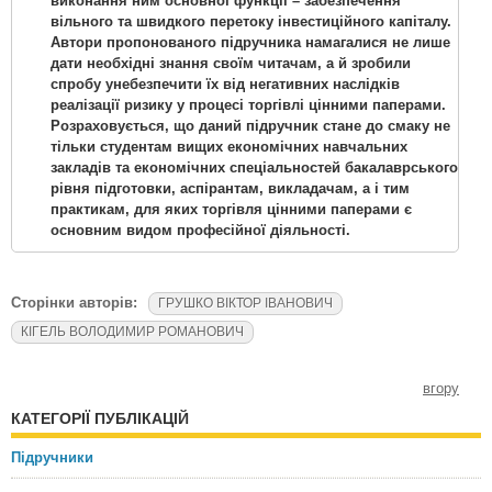
виконання ним основної функції – забезпечення
вільного та швидкого перетоку інвестиційного капіталу.
Автори пропонованого підручника намагалися не лише
дати необхідні знання своїм читачам, а й зробили
спробу унебезпечити їх від негативних наслідків
реалізації ризику у процесі торгівлі цінними паперами.
Розраховується, що даний підручник стане до смаку не
тільки студентам вищих економічних навчальних
закладів та економічних спеціальностей бакалаврського
рівня підготовки, аспірантам, викладачам, а і тим
практикам, для яких торгівля цінними паперами є
основним видом професійної діяльності.
Сторінки авторів:
ГРУШКО ВІКТОР ІВАНОВИЧ
КІГЕЛЬ ВОЛОДИМИР РОМАНОВИЧ
вгору
КАТЕГОРІЇ ПУБЛІКАЦІЙ
Підручники