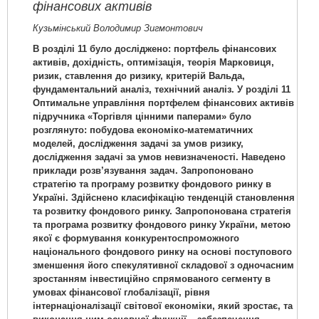
фінансових активів
Кузьмінський Володимир Зигмонтович
В розділі 11 було досліджено: портфель фінансових
активів, дохідність, оптимізація, теорія Марковиця,
ризик, ставлення до ризику, критерій Вальда,
фундаментальний аналіз, технічний аналіз. У розділі 11
Оптимальне управління портфелем фінансових активів
підручника «Торгівля цінними паперами» було
розглянуто: побудова економіко-математичних
моделей, дослідження задачі за умов ризику,
дослідження задачі за умов невизначеності. Наведено
приклади розв’язування задач. Запропоновано
стратегію та програму розвитку фондового ринку в
Україні. Здійснено класифікацію тенденцій становлення
та розвитку фондового ринку. Запропонована стратегія
та програма розвитку фондового ринку України, метою
якої є формування конкурентоспроможного
національного фондового ринку на основі поступового
зменшення його спекулятивної складової з одночасним
зростанням інвестиційно спрямованого сегменту в
умовах фінансової глобалізації, рівня
інтернаціоналізації світової економіки, який зростає, та