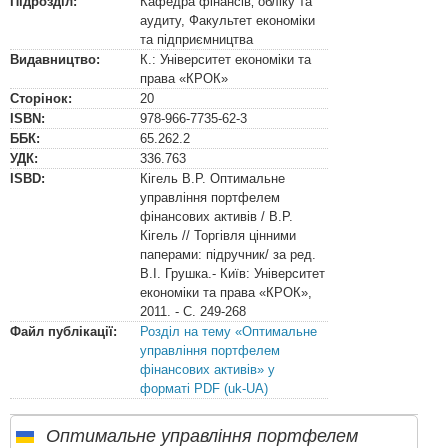
Підрозділ:
Кафедра фінансів‚ обліку та
аудиту, Факультет економіки
та підприємництва
Видавництво:
К.: Університет економіки та
права «КРОК»
Сторінок:
20
ISBN:
978-966-7735-62-3
ББК:
65.262.2
УДК:
336.763
ISBD:
Кігель В.Р. Оптимальне
управління портфелем
фінансових активів / В.Р.
Кігель // Торгівля цінними
паперами: підручник/ за ред.
В.І. Грушка.- Київ: Університет
економіки та права «КРОК»,
2011. - С. 249-268
Файл публікації:
Розділ на тему «Оптимальне
управління портфелем
фінансових активів» у
форматі PDF (uk-UA)
Оптимальне управління портфелем