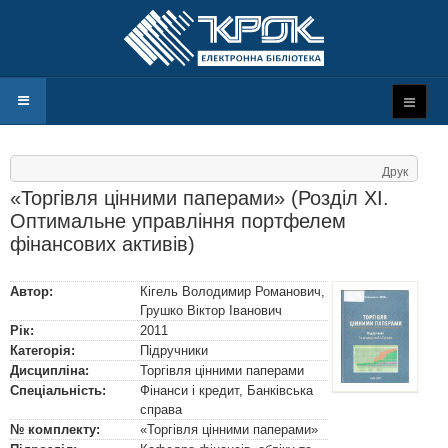
Друк
«Торгівля цінними паперами» (Розділ XІ.
Оптимальне управління портфелем
фінансових активів)
Автор:
Кігель Володимир Романович
,
Грушко Віктор Іванович
Рік:
2011
Категорія:
Підручники
Дисципліна:
Торгівля цінними паперами
Спеціальність:
Фінанси і кредит
,
Банківська
справа
№ комплекту:
«Торгівля цінними паперами»